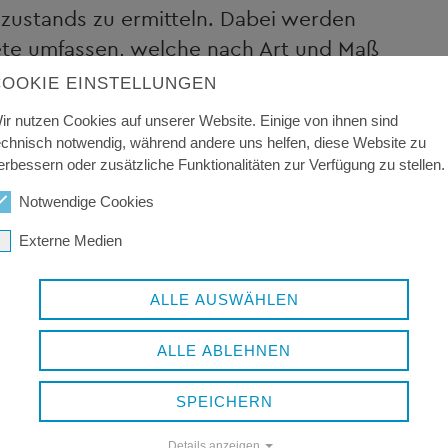
zustands zu ermitteln. Dabei werden
ete umfassen, welche nach Art und Maß
timmen.
COOKIE EINSTELLUNGEN
i-Jahres-Rhythmus zum Stichtag 1.
ir nutzen Cookies auf unserer Website. Einige von ihnen sind
echnisch notwendig, während andere uns helfen, diese Website zu
er Jahreszahl flächendeckend ermittelt
erbessern oder zusätzliche Funktionalitäten zur Verfügung zu stellen.
Notwendige Cookies
Externe Medien
 Auskunft über die Bodenrichtwerte
 Gutachterausschusses bietet sowohl eine
ALLE AUSWÄHLEN
uskunft.
ALLE ABLEHNEN
WERTGUTACHTEN
SPEICHERN
 gegen Gebühr Gutachten über den
nbebauten Grundstücken sowie Rechten
Details anzeigen