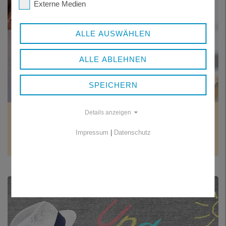
Externe Medien
ALLE AUSWÄHLEN
ALLE ABLEHNEN
SPEICHERN
Details anzeigen
GESUNDHEITSWESEN -
GESUNDHEITSAMT
Impressum
|
Datenschutz
Rund um das Thema Gesundheit