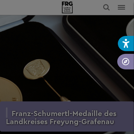
Franz-Schumertl-Medaille des
Landkreises Freyung-Grafenau