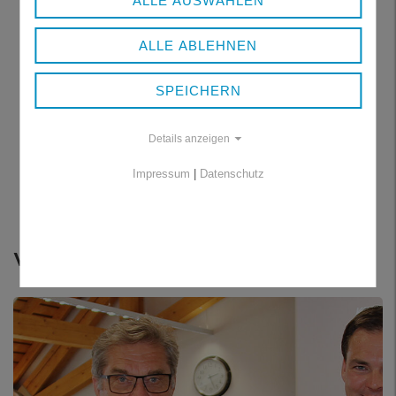
ALLE AUSWÄHLEN
ALLE ABLEHNEN
SPEICHERN
Details anzeigen
Impressum
|
Datenschutz
Franz Schumertl Medaille in Silber
Weitere Themen