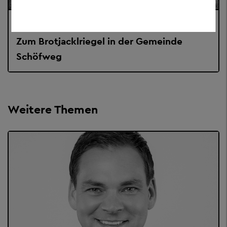
BÜRGERWANDERUNG 2016
Zum Brotjacklriegel in der Gemeinde
Schöfweg
Weitere Themen