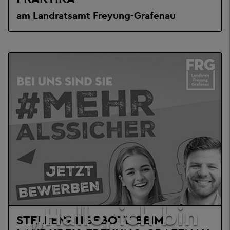
am Landratsamt Freyung-Grafenau
„Hallo, ich bin
STELLENANGEBOTE BEIM