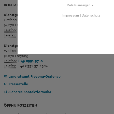
KONTAKT
Details anzeigen
Dienstgebäude Königsfeld
Impressum
|
Datenschutz
Grafenauer Straße 44
94078 Freyung
Telefon:
+ 49 8551 57-0
Telefax:
+ 49 8551 57-4507
Dienstgebäude Wolfstein
Wolfkerstraße 3
94078 Freyung
Telefon:
+ 49 8551 57-0
Telefax:
+ 49 8551 57-4506
Landratsamt Freyung-Grafenau
Pressestelle
Sicheres Kontaktformular
ÖFFNUNGSZEITEN