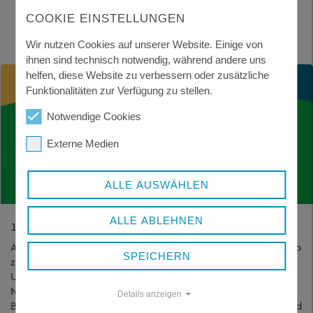
COOKIE EINSTELLUNGEN
Wir nutzen Cookies auf unserer Website. Einige von
ihnen sind technisch notwendig, während andere uns
helfen, diese Website zu verbessern oder zusätzliche
Funktionalitäten zur Verfügung zu stellen.
Notwendige Cookies
Externe Medien
ALLE AUSWÄHLEN
ALLE ABLEHNEN
17.10.26 - WIR PFLEGEN EINE FEUCHTFLÄCHE
Am Samstag den 17.10.26 findet von 14-17 Uhr ein Workshop
SPEICHERN
zur Feuchtflächenpflege als aktiver Beitrag zum Natur- und
Umweltschutz unter Leitung von Karel Kleijn, Bund
Naturschutz Kreisgruppe Freyung-Grafenau statt. Bitte
Details anzeigen
Baumschere, Astschere, Bügelsäge, Arbeits-Handschuhe und