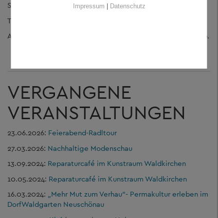
Stiefel mitbringen.
Impressum
|
Datenschutz
Treffpunkt: Kirsche Bischofsreut
Anmeldung und weitere Informationen unter
015121727966
.
VERGANGENE
VERANSTALTUNGEN
23.06.2026:
Feierabend-Radltour
27.03.2026:
Nachhaltige Modenschau
13.09.2024:
Reparaturcafé im Kunstraum Waldkirchen
10.05.2024:
Reparaturcafé im Kunstraum Waldkirchen
16.03.2024:
„Mehr Mut zum Verhau“- Permakultur erleben im
DorfWaldgarten Neuschönau