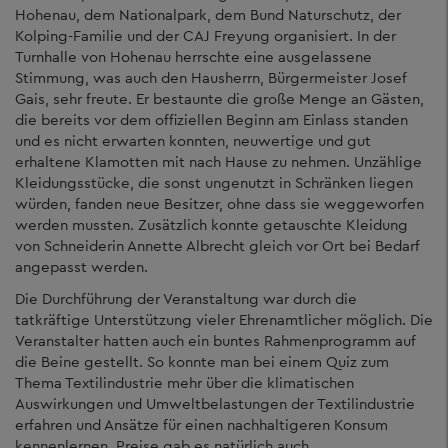
Hohenau, dem Nationalpark, dem Bund Naturschutz, der
Kolping-Familie und der CAJ Freyung organisiert. In der
Turnhalle von Hohenau herrschte eine ausgelassene
Stimmung, was auch den Hausherrn, Bürgermeister Josef
Gais, sehr freute. Er bestaunte die große Menge an Gästen,
die bereits vor dem offiziellen Beginn am Einlass standen
und es nicht erwarten konnten, neuwertige und gut
erhaltene Klamotten mit nach Hause zu nehmen. Unzählige
Kleidungsstücke, die sonst ungenutzt in Schränken liegen
würden, fanden neue Besitzer, ohne dass sie weggeworfen
werden mussten. Zusätzlich konnte getauschte Kleidung
von Schneiderin Annette Albrecht gleich vor Ort bei Bedarf
angepasst werden.
Die Durchführung der Veranstaltung war durch die
tatkräftige Unterstützung vieler Ehrenamtlicher möglich. Die
Veranstalter hatten auch ein buntes Rahmenprogramm auf
die Beine gestellt. So konnte man bei einem Quiz zum
Thema Textilindustrie mehr über die klimatischen
Auswirkungen und Umweltbelastungen der Textilindustrie
erfahren und Ansätze für einen nachhaltigeren Konsum
kennenlernen. Preise gab es natürlich auch.