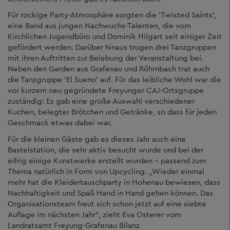
Für rockige Party-Atmosphäre sorgten die 'Twisted Saints',
eine Band aus jungen Nachwuchs-Talenten, die vom
Kirchlichen Jugendbüro und Dominik Hilgart seit einiger Zeit
gefördert werden. Darüber hinaus trugen drei Tanzgruppen
mit ihren Auftritten zur Belebung der Veranstaltung bei.
Neben den Garden aus Grafenau und Röhrnbach trat auch
die Tanzgruppe 'El Sueno' auf. Für das leibliche Wohl war die
vor kurzem neu gegründete Freyunger CAJ-Ortsgruppe
zuständig: Es gab eine große Auswahl verschiedener
Kuchen, belegter Brötchen und Getränke, so dass für jeden
Geschmack etwas dabei war.
Für die kleinen Gäste gab es dieses Jahr auch eine
Bastelstation, die sehr aktiv besucht wurde und bei der
eifrig einige Kunstwerke erstellt wurden – passend zum
Thema natürlich in Form von Upcycling. „Wieder einmal
mehr hat die Kleidertauschparty in Hohenau bewiesen, dass
Nachhaltigkeit und Spaß Hand in Hand gehen können. Das
Organisationsteam freut sich schon jetzt auf eine siebte
Auflage im nächsten Jahr“, zieht Eva Osterer vom
Landratsamt Freyung-Grafenau Bilanz