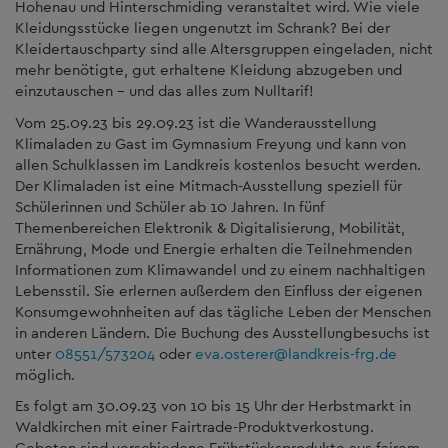
Hohenau und Hinterschmiding veranstaltet wird. Wie viele
Kleidungsstücke liegen ungenutzt im Schrank? Bei der
Kleidertauschparty sind alle Altersgruppen eingeladen, nicht
mehr benötigte, gut erhaltene Kleidung abzugeben und
einzutauschen – und das alles zum Nulltarif!
Vom 25.09.23 bis 29.09.23 ist die Wanderausstellung
Klimaladen zu Gast im Gymnasium Freyung und kann von
allen Schulklassen im Landkreis kostenlos besucht werden.
Der Klimaladen ist eine Mitmach-Ausstellung speziell für
Schülerinnen und Schüler ab 10 Jahren. In fünf
Themenbereichen Elektronik & Digitalisierung, Mobilität,
Ernährung, Mode und Energie erhalten die Teilnehmenden
Informationen zum Klimawandel und zu einem nachhaltigen
Lebensstil. Sie erlernen außerdem den Einfluss der eigenen
Konsumgewohnheiten auf das tägliche Leben der Menschen
in anderen Ländern. Die Buchung des Ausstellungbesuchs ist
unter
08551/573204
oder
eva.osterer
@
landkreis-frg.de
möglich.
Es folgt am 30.09.23 von 10 bis 15 Uhr der Herbstmarkt in
Waldkirchen mit einer Fairtrade-Produktverkostung.
Geboten sind verschiedene Frühstücksprodukte aus fairem