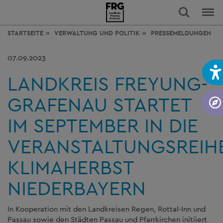
STARTSEITE
VERWALTUNG
UND POLITIK
PRESSEMELDUNGEN
07.09.2023
LANDKREIS FREYUNG-
GRAFENAU STARTET
IM SEPTEMBER IN DIE
VERANSTALTUNGSREIH
KLIMAHERBST
NIEDERBAYERN
In Kooperation mit den Landkreisen Regen, Rottal-Inn und
Passau sowie den Städten Passau und Pfarrkirchen initiiert