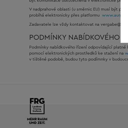
být komunikace uskutečněna v elektronické podo
V nadprahové oblasti (u směrnic EU) musí být pře
probíhá elektronicky přes platformu
www.aumass
Zadavatele lze vždy kontaktovat na vergabe@land
PODMÍNKY NABÍDKOVÉHO ŘÍ
Podmínky nabídkového řízení odpovídající platné 
pomocí elektronických prostředků ke stažení na
w
v tištěné podobě, budou tyto podímnky v budoucn