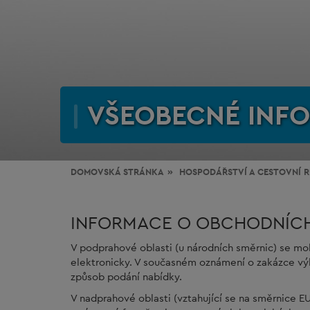
VŠEOBECNÉ INF
DOMOVSKÁ STRÁNKA
HOSPODÁŘSTVÍ
A CESTOVNÍ 
INFORMACE O OBCHODNÍC
V podprahové oblasti (u národních směrnic) se m
elektronicky. V současném oznámení o zakázce vý
způsob podání nabídky.
V nadprahové oblasti (vztahující se na směrnice 