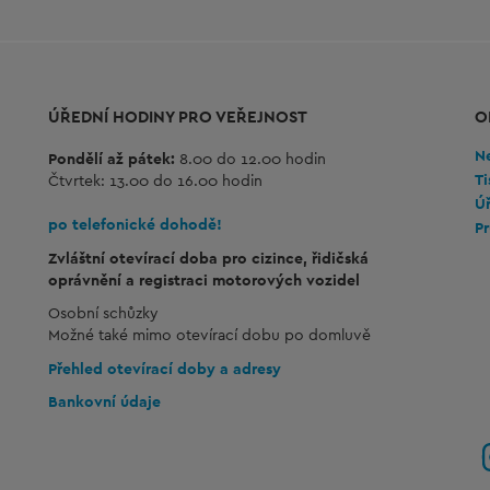
ÚŘEDNÍ HODINY PRO VEŘEJNOST
O
Ne
Pondělí až pátek:
8.00 do 12.00 hodin
T
Čtvrtek: 13.00 do 16.00 hodin
Úř
po telefonické dohodě!
P
Zvláštní otevírací doba pro cizince, řidičská
oprávnění a registraci motorových vozidel
Osobní schůzky
Možné také mimo otevírací dobu po domluvě
Přehled otevírací doby a adresy
Bankovní údaje