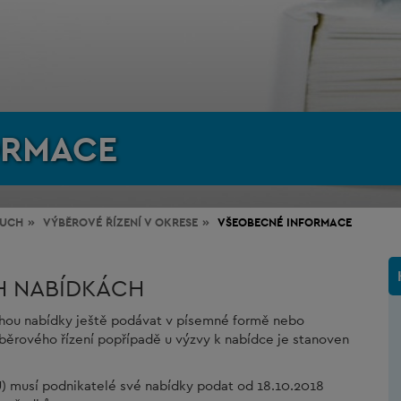
ORMACE
RUCH
VÝBĚROVÉ ŘÍZENÍ V OKRESE
VŠEOBECNÉ INFORMACE
H NABÍDKÁCH
ohou nabídky ještě podávat v písemné formě nebo
běrového řízení popřípadě u výzvy k nabídce je stanoven
EU) musí podnikatelé své nabídky podat od 18.10.2018