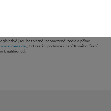
bě.
dpisy zveřejňovány zcela elektronicky. Komunikace proto
.de
.
kreis-frg.de
.
ZENÍ
legislativě jsou bezplatně, neomezeně, zcela a přímo
ww.aumass.de
.
Od zaslání podmínek nabídkového řízení
u k nahlédnutí.