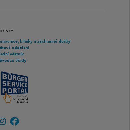
DKAZY
mocnice, kliniky a záchranné služby
iskové oddělení
ední věstník
růvodce úřady