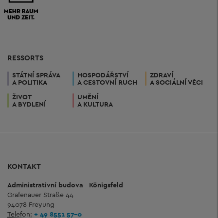
RESSORTS
STÁTNÍ SPRÁVA
HOSPODÁŘSTVÍ
ZDRAVÍ
A POLITIKA
A CESTOVNÍ RUCH
A SOCIÁLNÍ VĚCI
ŽIVOT
UMĚNÍ
A BYDLENÍ
A KULTURA
KONTAKT
Administrativní budova
Königsfeld
Grafenauer Straße 44
94078 Freyung
Telefon:
+ 49 8551 57-0