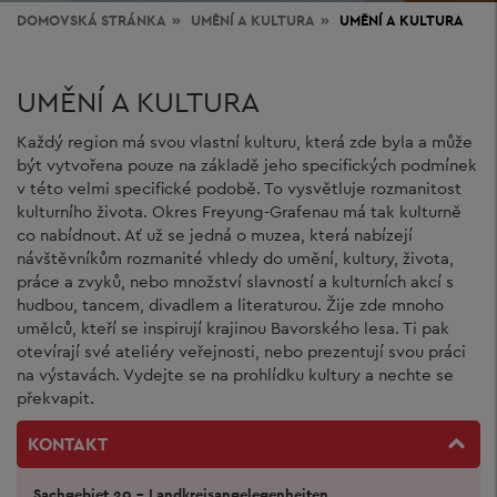
DOMOVSKÁ STRÁNKA
UMĚNÍ
A KULTURA
UMĚNÍ A KULTURA
UMĚNÍ A KULTURA
Každý region má svou vlastní kulturu, která zde byla a může
být vytvořena pouze na základě jeho specifických podmínek
v této velmi specifické podobě. To vysvětluje rozmanitost
kulturního života. Okres Freyung-Grafenau má tak kulturně
co nabídnout. Ať už se jedná o muzea, která nabízejí
návštěvníkům rozmanité vhledy do umění, kultury, života,
práce a zvyků, nebo množství slavností a kulturních akcí s
hudbou, tancem, divadlem a literaturou. Žije zde mnoho
umělců, kteří se inspirují krajinou Bavorského lesa. Ti pak
otevírají své ateliéry veřejnosti, nebo prezentují svou práci
na výstavách. Vydejte se na prohlídku kultury a nechte se
překvapit.
KONTAKT
Sachgebiet 20 - Landkreisangelegenheiten