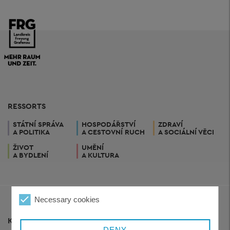
RESSORTS
STÁTNÍ SPRÁVA
HOSPODÁŘSTVÍ
ZDRAVÍ
A POLITIKA
A CESTOVNÍ RUCH
A SOCIÁLNÍ VĚCI
ŽIVOT
UMĚNÍ
A BYDLENÍ
A KULTURA
Necessary cookies
KONTAKT
DENY