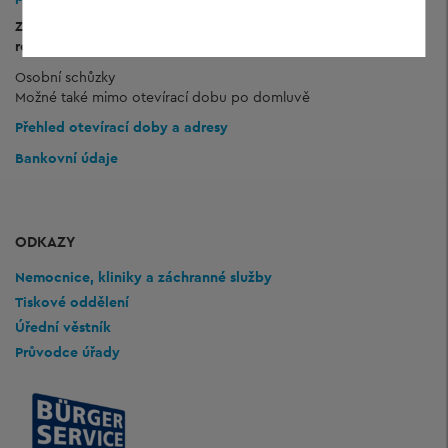
Zvláštní otevírací doba pro cizince, řidičská oprávnění a
registraci motorových vozidel
Osobní schůzky
Možné také mimo otevírací dobu po domluvě
Přehled otevírací doby a adresy
Bankovní údaje
ODKAZY
Nemocnice, kliniky a záchranné služby
Tiskové oddělení
Úřední věstník
Průvodce úřady