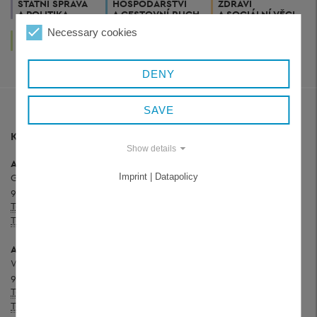
STÁTNÍ SPRÁVA
HOSPODÁŘSTVÍ
ZDRAVÍ
A POLITIKA
A CESTOVNÍ RUCH
A SOCIÁLNÍ VĚCI
Necessary cookies
ŽIVOT
UMĚNÍ
A BYDLENÍ
A KULTURA
DENY
SAVE
KONTAKT
Show details
Administrativní budova
Königsfeld
Grafenauer Straße 44
Imprint | Datapolicy
94078 Freyung
Telefon:
+ 49 8551 57-0
Telefax:
+ 49 8551 57-244
Administrativní budova
Wolfstein
Wolfkerstraße 3
94078 Freyung
Telefon:
+ 49 8551 57-0
Telefax:
+ 49 8551 57-252