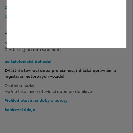
Okresní úřad Freyung-Grafenau
Tisková kancelář
ÚŘEDNÍ HODINY PRO VEŘEJNOST
Pondělí až pátek:
8.00 do 12.00 hodin
Čtvrtek: 13.00 do 16.00 hodin
po telefonické dohodě!
Zvláštní otevírací doba pro cizince, řidičská oprávnění a
registraci motorových vozidel
Osobní schůzky
Možné také mimo otevírací dobu po domluvě
Přehled otevírací doby a adresy
Bankovní údaje