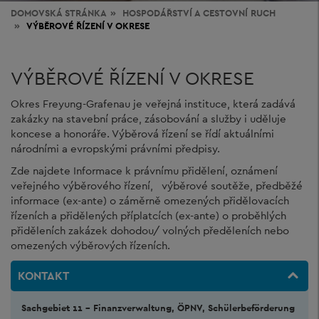
DOMOVSKÁ STRÁNKA
HOSPODÁŘSTVÍ
A CESTOVNÍ RUCH
VÝBĚROVÉ ŘÍZENÍ V OKRESE
VÝBĚROVÉ ŘÍZENÍ V OKRESE
Okres Freyung-Grafenau je veřejná instituce, která zadává
zakázky na stavební práce, zásobování a služby i uděluje
koncese a honoráře. Výběrová řízení se řídí aktuálními
národními a evropskými právními předpisy.
Zde najdete Informace k právnímu přidělení, oznámení
veřejného výběrového řízení, výběrové soutěže, předběžé
informace (ex-ante) o záměrně omezených přidělovacích
řízeních a přidělených příplatcích (ex-ante) o proběhlých
přiděleních zakázek dohodou/ volných předěleních nebo
omezených výběrových řízeních.
KONTAKT
Sachgebiet 11 - Finanzverwaltung, ÖPNV, Schülerbeförderung