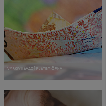
VYROVNÁVACÍ PLATBY ÖPNV