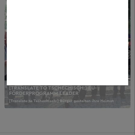
[TRANSLATE TO TSCHECHISCH:] EU-
FÖRDERPROGRAMM LEADER
[Translate to Tschechisch:] Bürger gestalten ihre Heimat