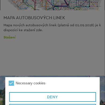
MAPA AUTOBUSOVÝCH LINEK
Mapa nových autobusových linek (platná od 01.09.2018) je k
dispozici ke stažení zde.
Stažení
Necessary cookies
DENY