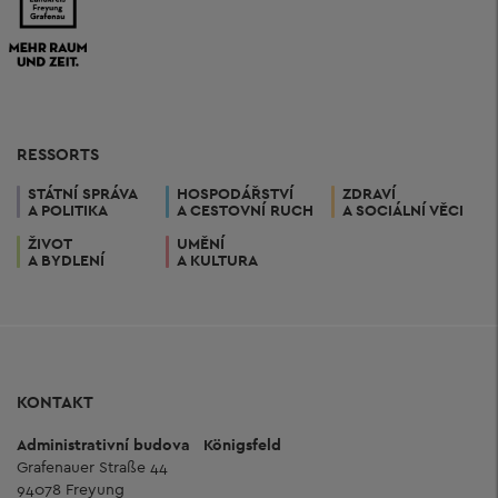
RESSORTS
STÁTNÍ SPRÁVA
HOSPODÁŘSTVÍ
ZDRAVÍ
A POLITIKA
A CESTOVNÍ RUCH
A SOCIÁLNÍ VĚCI
ŽIVOT
UMĚNÍ
A BYDLENÍ
A KULTURA
KONTAKT
Administrativní budova
Königsfeld
Grafenauer Straße 44
94078 Freyung