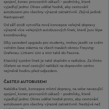
spojení, konec provozních zákazů - podmínky, které
vyjadřují jedno: Okres udělal hodně, aby cestování
autobusem pro všechny výrazně zatraktivnil. Zbývá jediné:
Nastupovat!
Od září 2018 vytvořila nová koncepce veřejné dopravy
výrazně více veřejných autobusových linek, které jsou lépe
koordinovány.
Díky zavedení upgradu pro studenty, mohou jezdit ve svém
volném čase zdarma na všech trasách okresu Freyung-
Grafenau. Linkami 100 a 200 také do Pasova.
Klasický systém linek je také doplněn o radiobus. Za tímto
účelem se musí cestující nahlásit na dopravním centru
nejméně hodinu před odjezdem.
ČASTEJI AUTOBUSEM!
Nabídka linek, koncepce místní dopravy, na sebe navazující
spojení, konec provozních zákazů - podmínky, které
vyjadřují jedno: Okres udělal hodně proto, aby cestování
autobusem pro všechny výrazně zatraktivnil. Nezbývá než