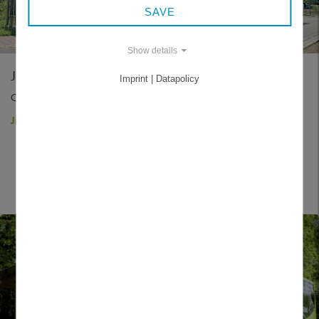
SAVE
Show details
JÍZDENKY A TARIFY
Imprint | Datapolicy
Okresní denní jízdenka, ekologická celoroční jízdenka
Jízdenky a tarify