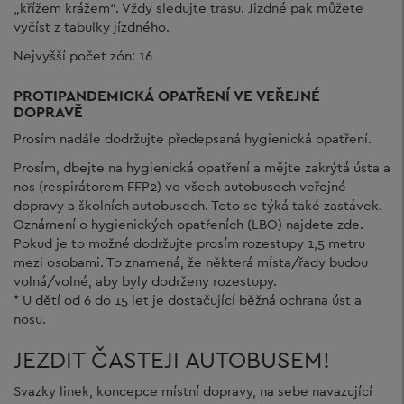
„křížem krážem“. Vždy sledujte trasu. Jizdné pak můžete
vyčíst z tabulky jízdného.
Nejvyšší počet zón: 16
PROTIPANDEMICKÁ OPATŘENÍ VE VEŘEJNÉ
DOPRAVĚ
Prosím nadále dodržujte předepsaná hygienická opatření.
Prosím, dbejte na hygienická opatření a mějte zakrýtá ústa a
nos (respirátorem FFP2) ve všech autobusech veřejné
dopravy a školních autobusech. Toto se týká také zastávek.
Oznámení o hygienických opatřeních (LBO) najdete zde.
Pokud je to možné dodržujte prosím rozestupy 1,5 metru
mezi osobami. To znamená, že některá místa/řady budou
volná/volné, aby byly dodrženy rozestupy.
* U dětí od 6 do 15 let je dostačující běžná ochrana úst a
nosu.
JEZDIT ČASTEJI AUTOBUSEM!
Svazky linek, koncepce místní dopravy, na sebe navazující