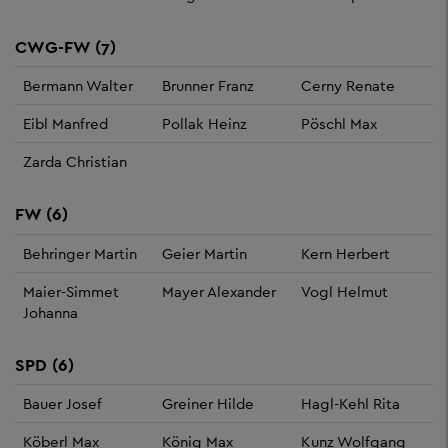
CWG-FW (7)
Bermann Walter
Brunner Franz
Cerny Renate
Eibl Manfred
Pollak Heinz
Pöschl Max
Zarda Christian
FW (6)
Behringer Martin
Geier Martin
Kern Herbert
Maier-Simmet
Mayer Alexander
Vogl Helmut
Johanna
SPD (6)
Bauer Josef
Greiner Hilde
Hagl-Kehl Rita
Köberl Max
König Max
Kunz Wolfgang