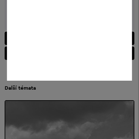
Elisabeth Nagler
Sekretariat und Sachbearbeiterin
telefon:
+49 8551 57-1502
Napište e-mail
VOLEBNÍ VÝSLEDKY
ODKAZY
Další témata