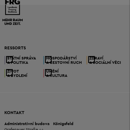
RESSORTS
STÁTNÍ SPRÁVA
HOSPODÁŘSTVÍ
ZDRAVÍ
A POLITIKA
A CESTOVNÍ RUCH
A SOCIÁLNÍ VĚCI
ŽIVOT
UMĚNÍ
A BYDLENÍ
A KULTURA
KONTAKT
Administrativní budova
Königsfeld
Grafenauer Straße 44