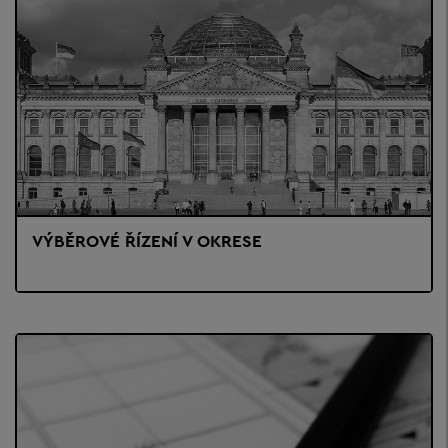
VÝBĚROVÉ ŘÍZENÍ V OKRESE