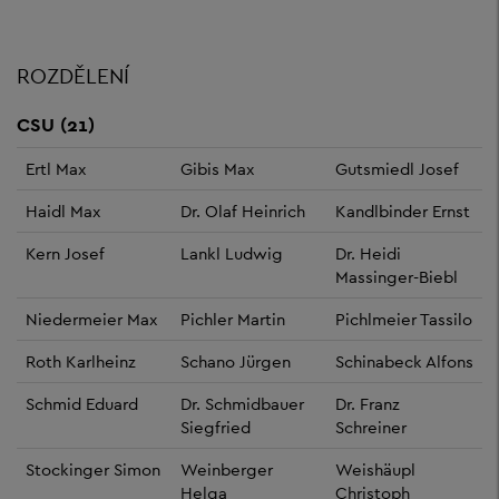
ROZDĚLENÍ
CSU (21)
Ertl Max
Gibis Max
Gutsmiedl Josef
Haidl Max
Dr. Olaf Heinrich
Kandlbinder Ernst
Kern Josef
Lankl Ludwig
Dr. Heidi
Massinger-Biebl
Niedermeier Max
Pichler Martin
Pichlmeier Tassilo
Roth Karlheinz
Schano Jürgen
Schinabeck Alfons
Schmid Eduard
Dr. Schmidbauer
Dr. Franz
Siegfried
Schreiner
Stockinger Simon
Weinberger
Weishäupl
Helga
Christoph