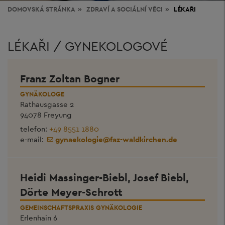
DOMOVSKÁ STRÁNKA
ZDRAVÍ
A SOCIÁLNÍ VĚCI
LÉKAŘI
LÉKAŘI / GYNEKOLOGOVÉ
Franz Zoltan Bogner
GYNÄKOLOGE
Rathausgasse 2
94078 Freyung
telefon:
+49 8551 1880
e-mail:
gynaekologie
@
faz-waldkirchen.de
Heidi Massinger-Biebl, Josef Biebl,
Dörte Meyer-Schrott
GEMEINSCHAFTSPRAXIS GYNÄKOLOGIE
Erlenhain 6