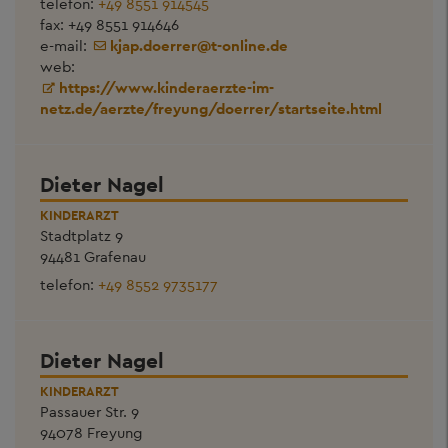
telefon:
+49 8551 914545
fax: +49 8551 914646
e-mail:
kjap.doerrer
@
t-online.de
web:
https://www.kinderaerzte-im-
netz.de/aerzte/freyung/doerrer/startseite.html
Dieter Nagel
KINDERARZT
Stadtplatz 9
94481 Grafenau
telefon:
+49 8552 9735177
Dieter Nagel
KINDERARZT
Passauer Str. 9
94078 Freyung