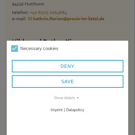
94116 Hutthurm
telefon:
+49 8505 9164884
e-mail:
kathrin.florian
@
praxis-im-ilztal.de
Hildegard Rother-Kiener
Necessary cookies
Perlesreuter Str. 15
94160 Ringelai
telefon:
+49 8555 6539164
DENY
SAVE
Claire Thomas
Show details
Innstadtbahnhofweg 2
94032 Passau
Imprint | Datapolicy
telefon:
+49 851 4901655
e-mail:
kontakt
@
psychotherapie-clair-thomas.de