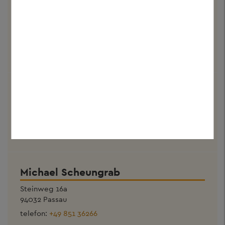
Anton Bock
Residenzplatz 10
94032 Passau
telefon:
+49 851 49059615
Lisa Wirkert
Residenzplatz 10
94032 Passau
telefon:
+49 851 9666860
Michael Scheungrab
Steinweg 16a
94032 Passau
telefon:
+49 851 36266