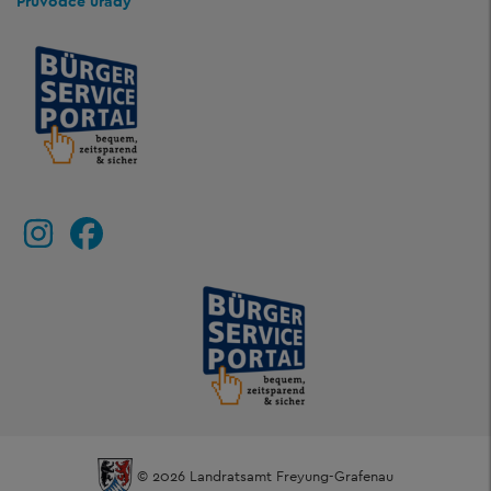
Průvodce úřady
© 2026 Landratsamt Freyung-Grafenau