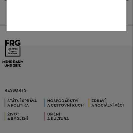
RESSORTS
STÁTNÍ SPRÁVA
HOSPODÁŘSTVÍ
ZDRAVÍ
A POLITIKA
A CESTOVNÍ RUCH
A SOCIÁLNÍ VĚCI
ŽIVOT
UMĚNÍ
A BYDLENÍ
A KULTURA