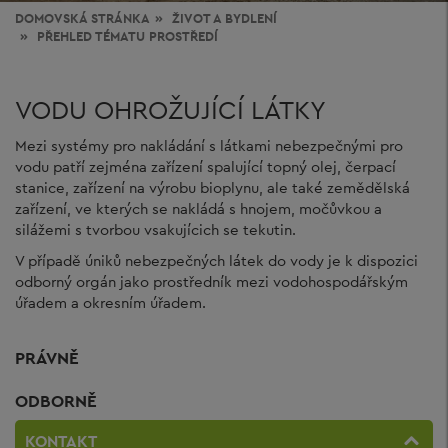
DOMOVSKÁ STRÁNKA
ŽIVOT
A BYDLENÍ
PŘEHLED TÉMATU PROSTŘEDÍ
VODU OHROŽUJÍCÍ LÁTKY
Mezi systémy pro nakládání s látkami nebezpečnými pro
vodu patří zejména zařízení spalující topný olej, čerpací
stanice, zařízení na výrobu bioplynu, ale také zemědělská
zařízení, ve kterých se nakládá s hnojem, močůvkou a
silážemi s tvorbou vsakujícich se tekutin.
V případě úniků nebezpečných látek do vody je k dispozici
odborný orgán jako prostředník mezi vodohospodářským
úřadem a okresním úřadem.
PRÁVNĚ
ODBORNĚ
KONTAKT