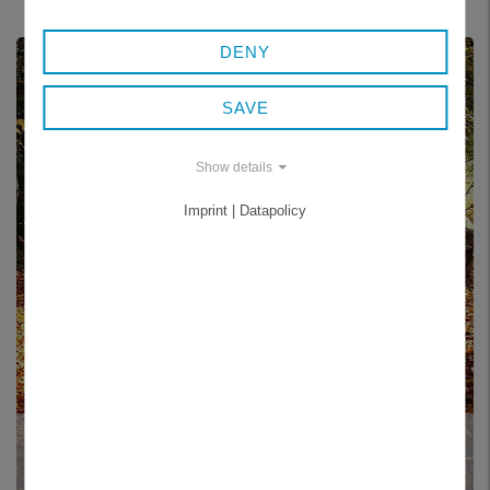
DENY
SAVE
Show details
Imprint | Datapolicy
OCHRANA DRUHŮ A BIOTOPU