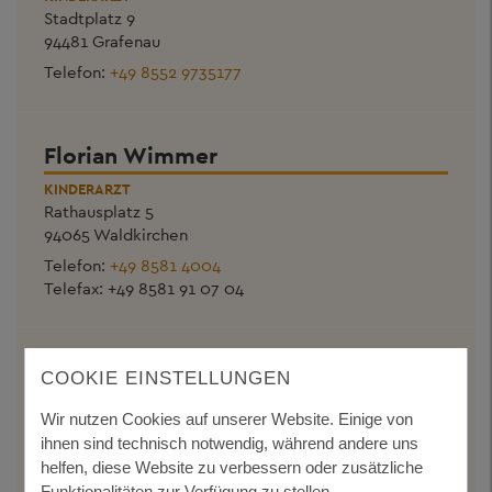
Stadtplatz 9
94481 Grafenau
Telefon:
+49 8552 9735177
Florian Wimmer
KINDERARZT
Rathausplatz 5
94065 Waldkirchen
Telefon:
+49 8581 4004
Telefax: +49 8581 91 07 04
Hermann Linzmeier
COOKIE EINSTELLUNGEN
KINDER- UND JUGENDMEDIZIN - ZWEIGNIEDERLASSUNG
Wir nutzen Cookies auf unserer Website. Einige von
MVZ FREYUNG IN GRAFENAU
ihnen sind technisch notwendig, während andere uns
Schwarzmaierstr. 21 a
helfen, diese Website zu verbessern oder zusätzliche
94481 Grafenau
Funktionalitäten zur Verfügung zu stellen.