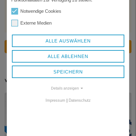
Telefon:
+49 8552 421-4500
Web:
Notwendige Cookies
https://www.faz-
freyung.de/fachbereiche/freyung-kinderarzt
Externe Medien
ALLE AUSWÄHLEN
VERWEISE
ALLE ABLEHNEN
SPEICHERN
Weitere Listen
Details anzeigen
Impressum
|
Datenschutz