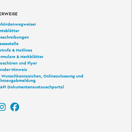
ERWEISE
ehördenwegweiser
mtsblätter
usschreibungen
essestelle
trufe & Hotlines
rmulare & Merkblätter
oschüren und Flyer
ender-Hinweis
Wunschkennzeichen, Onlinezulassung und
ahrzeugabmeldung
TAPI Dokumentenaustauschportal