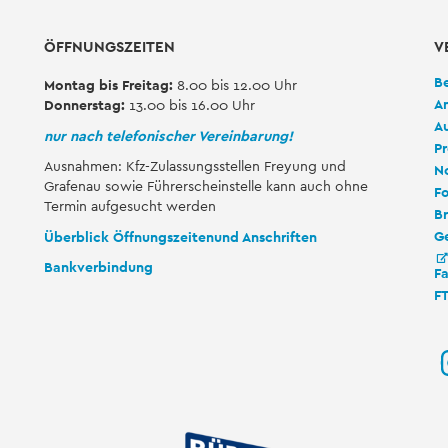
ÖFFNUNGSZEITEN
V
B
Montag bis Freitag:
8.00 bis 12.00 Uhr
A
Donnerstag:
13.00 bis 16.00 Uhr
A
nur nach telefonischer Vereinbarung!
Pr
Ausnahmen: Kfz-Zulassungsstellen Freyung und
No
Grafenau sowie Führerscheinstelle kann auch ohne
Fo
Termin aufgesucht werden
Br
G
Überblick Öffnungszeiten
und Anschriften
Bankverbindung
F
F