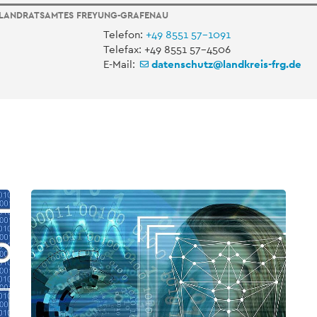
 LANDRATSAMTES FREYUNG-GRAFENAU
Telefon:
+49 8551 57-1091
Telefax: +49 8551 57-4506
E-Mail:
datenschutz
@
landkreis-frg.de