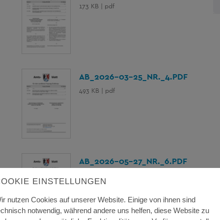
173 KB | pdf
AB_2026-03-25_NR._4.PDF
493 KB | pdf
AB_2026-05-27_NR._6.PDF
405 KB | pdf
COOKIE EINSTELLUNGEN
ir nutzen Cookies auf unserer Website. Einige von ihnen sind
echnisch notwendig, während andere uns helfen, diese Website zu