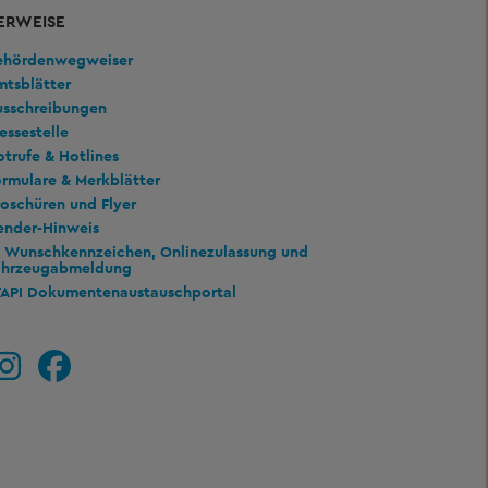
ERWEISE
ehördenwegweiser
mtsblätter
usschreibungen
essestelle
trufe & Hotlines
rmulare & Merkblätter
oschüren und Flyer
ender-Hinweis
Wunschkennzeichen, Onlinezulassung und
ahrzeugabmeldung
TAPI Dokumentenaustauschportal