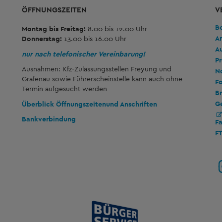
ÖFFNUNGSZEITEN
V
B
Montag bis Freitag:
8.00 bis 12.00 Uhr
A
Donnerstag:
13.00 bis 16.00 Uhr
A
nur nach telefonischer Vereinbarung!
Pr
Ausnahmen: Kfz-Zulassungsstellen Freyung und
No
Grafenau sowie Führerscheinstelle kann auch ohne
Fo
Termin aufgesucht werden
Br
G
Überblick Öffnungszeiten
und Anschriften
Bankverbindung
F
F