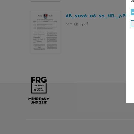
v
AB_2026-06-22_NR._7.PDF
640 KB | pdf