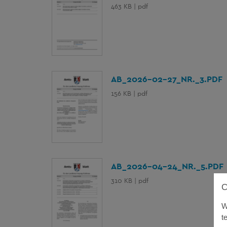
463 KB | pdf
AB_2026-02-27_NR._3.PDF
156 KB | pdf
AB_2026-04-24_NR._5.PDF
310 KB | pdf
W
t