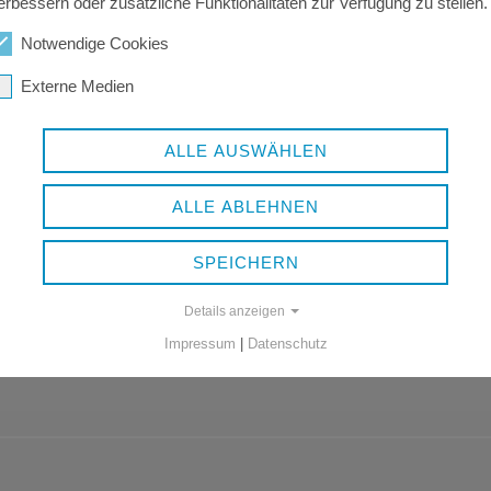
erbessern oder zusätzliche Funktionalitäten zur Verfügung zu stellen.
Notwendige Cookies
AB_2026-07-31_NR._8.PDF
Externe Medien
884 KB | pdf
ALLE AUSWÄHLEN
ALLE ABLEHNEN
SPEICHERN
Details anzeigen
Impressum
|
Datenschutz