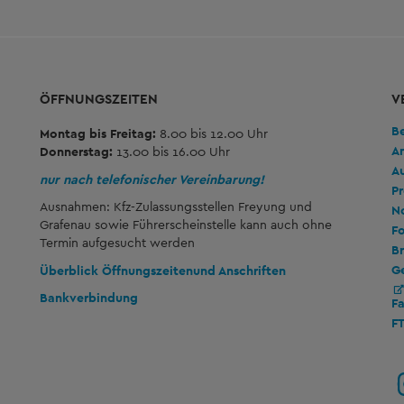
ÖFFNUNGSZEITEN
V
B
Montag bis Freitag:
8.00 bis 12.00 Uhr
A
Donnerstag:
13.00 bis 16.00 Uhr
A
nur nach telefonischer Vereinbarung!
Pr
Ausnahmen: Kfz-Zulassungsstellen Freyung und
No
Grafenau sowie Führerscheinstelle kann auch ohne
Fo
Termin aufgesucht werden
Br
G
Überblick Öffnungszeiten
und Anschriften
Bankverbindung
F
F