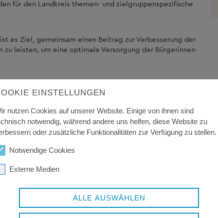
den für den Landkreis themen- und zielgruppenspezifische
st es Ziel, gemeinsam einen Beitrag zur Verbesserung der
n zu leisten, um eine optimale Versorgung der Bürgerinnen
n, also der Menschen, die wegen gesundheitlichen
COOKIE EINSTELLUNGEN
r Fähigkeiten dauerhafter Hilfe bedürfen. Das
n aus dem Bereich der Pflege um gesundheitsfördernde
ir nutzen Cookies auf unserer Website. Einige von ihnen sind
Angehörige und Senioren.
echnisch notwendig, während andere uns helfen, diese Website zu
erbessern oder zusätzliche Funktionalitäten zur Verfügung zu stellen.
Notwendige Cookies
Externe Medien
ALLE AUSWÄHLEN