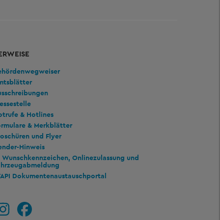
ERWEISE
ehördenwegweiser
mtsblätter
usschreibungen
essestelle
trufe & Hotlines
rmulare & Merkblätter
oschüren und Flyer
ender-Hinweis
Wunschkennzeichen, Onlinezulassung und
ahrzeugabmeldung
TAPI Dokumentenaustauschportal