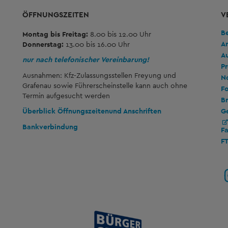
ÖFFNUNGSZEITEN
V
B
Montag bis Freitag:
8.00 bis 12.00 Uhr
A
Donnerstag:
13.00 bis 16.00 Uhr
A
nur nach telefonischer Vereinbarung!
Pr
Ausnahmen: Kfz-Zulassungsstellen Freyung und
No
Grafenau sowie Führerscheinstelle kann auch ohne
Fo
Termin aufgesucht werden
Br
G
Überblick Öffnungszeiten
und Anschriften
Bankverbindung
F
F