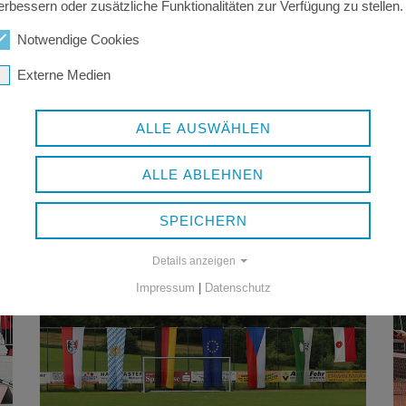
erbessern oder zusätzliche Funktionalitäten zur Verfügung zu stellen.
Notwendige Cookies
Externe Medien
ALLE AUSWÄHLEN
JUGENDSPORTFÖRDERUNG
des Landkreises
ALLE ABLEHNEN
SPEICHERN
Details anzeigen
Impressum
|
Datenschutz