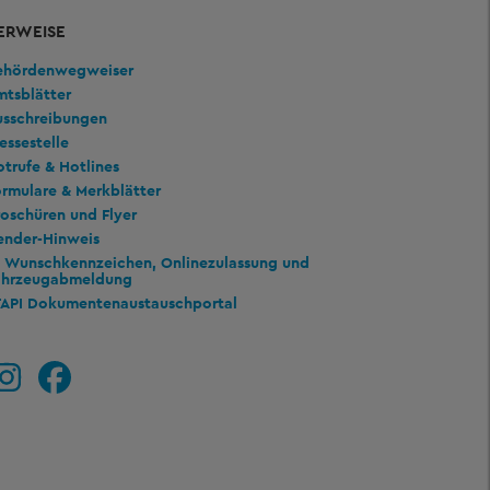
ERWEISE
ehördenwegweiser
mtsblätter
usschreibungen
essestelle
trufe & Hotlines
rmulare & Merkblätter
oschüren und Flyer
ender-Hinweis
Wunschkennzeichen, Onlinezulassung und
ahrzeugabmeldung
TAPI Dokumentenaustauschportal