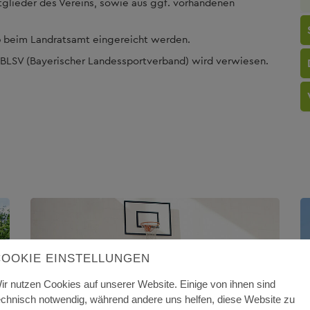
itglieder des Vereins, sowie aus ggf. vorhandenen
6
beim Landratsamt eingereicht werden.
s BLSV (Bayerischer Landessportverband) wird verwiesen.
COOKIE EINSTELLUNGEN
ir nutzen Cookies auf unserer Website. Einige von ihnen sind
echnisch notwendig, während andere uns helfen, diese Website zu