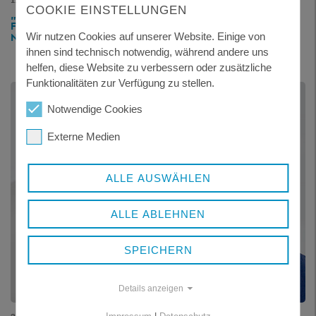
COOKIE EINSTELLUNGEN
„EIN ENDLAGER IM BAYERISCHEN WALD HÄTTE FATALE
FOLGEN FÜR DEN GESAMTEN REGIERUNGSBEZIRK
NIEDERBAYERN“
Wir nutzen Cookies auf unserer Website. Einige von
ihnen sind technisch notwendig, während andere uns
helfen, diese Website zu verbessern oder zusätzliche
Funktionalitäten zur Verfügung zu stellen.
Notwendige Cookies
Externe Medien
ALLE AUSWÄHLEN
ALLE ABLEHNEN
SPEICHERN
Details anzeigen
22.06.2021