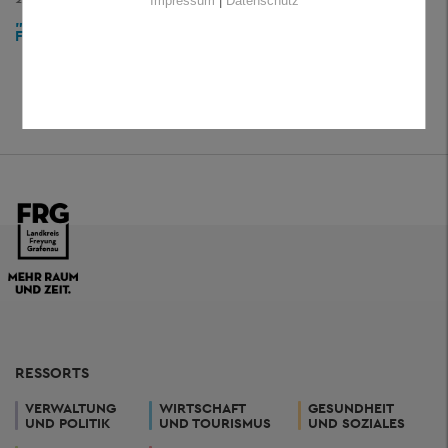
Impressum
|
Datenschutz
„BEZIRKSTAG SOLLTE IN DER DERZEITIGEN LAGE
FREIWILLIGE LEISTUNGEN NICHT AUSWEITEN“
RESSORTS
VERWALTUNG
WIRTSCHAFT
GESUNDHEIT
UND POLITIK
UND TOURISMUS
UND SOZIALES