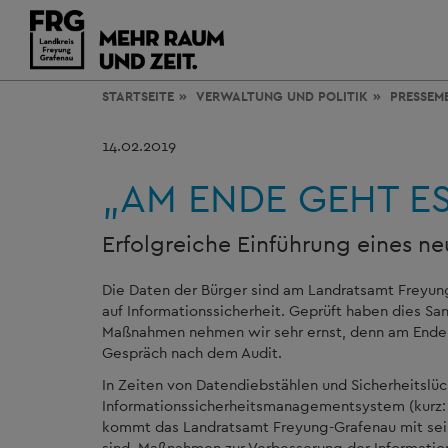
STARTSEITE
VERWALTUNG
UND POLITIK
PRESSEM
14.02.2019
„AM ENDE GEHT ES
Erfolgreiche Einführung eines 
Die Daten der Bürger sind am Landratsamt Freyun
auf Informationssicherheit. Geprüft haben dies Sa
Maßnahmen nehmen wir sehr ernst, denn am Ende g
Gespräch nach dem Audit.
In Zeiten von Datendiebstählen und Sicherheitsl
Informationssicherheitsmanagementsystem (kurz: 
kommt das Landratsamt Freyung-Grafenau mit sein
sind, Maßnahmen zur Verbesserung der Information