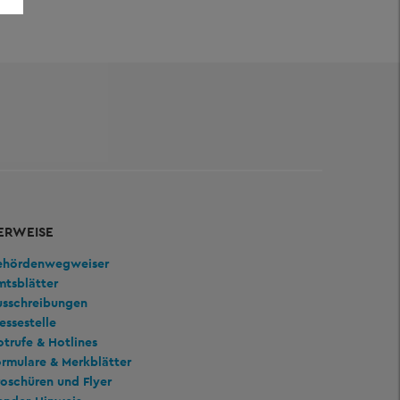
ERWEISE
ehördenwegweiser
mtsblätter
usschreibungen
essestelle
trufe & Hotlines
rmulare & Merkblätter
oschüren und Flyer