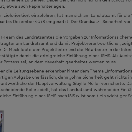
Art, etwa auch Papierunterlagen.
ielorientiert einzuführen, hat man sich am Landratsamt für die 
uar bis Dezember 2018 umgesetzt. Der Grundsatz „Sicherheit vor V
 IT-Team des Landratsamtes die Vorgaben zur Informationssicher
tragter am Landratsamt und damit Projektverantwortlicher, zeigte
Dr. Mück lobte den Projektleiter und die Mitarbeiter in der Infor
tätigte damit die erfolgreiche Einführung eines ISMS. Als Audito
her Prozess sei, an dem dauerhaft gearbeitet werden muss.
uber die Leitungsebene erkennbar hinter dem Thema „Informationss
artigen Aufgabe unerlässlich, denn „ohne Sicherheit geht nichts in
ntwortliche der Hauptverwaltung Sibylle Müller versicherte. Da
heidende Rolle spielt, hat das Landratsamt während der Einfüh
reiche Einführung eines ISMS nach ISIS12 ist somit ein wichtiger S