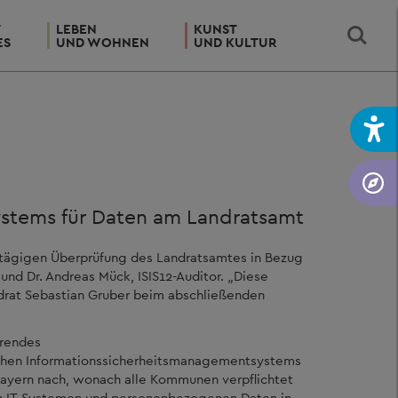
T
LEBEN
KUNST
ES
UND WOHNEN
UND KULTUR
ystems für Daten am Landratsamt
nztägigen Überprüfung des Landratsamtes in Bezug
und Dr. Andreas Mück, ISIS12-Auditor. „Diese
ndrat Sebastian Gruber beim abschließenden
erendes
olchen Informationssicherheitsmanagementsystems
Bayern nach, wonach alle Kommunen verpflichtet
von IT-Systemen und personenbezogenen Daten in