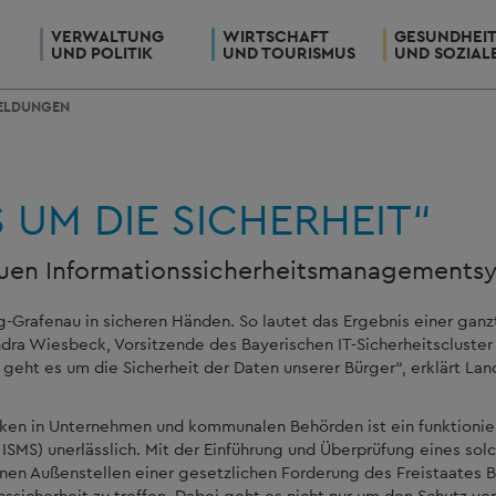
VERWALTUNG
WIRTSCHAFT
GESUNDHEI
UND POLITIK
UND TOURISMUS
UND SOZIAL
ELDUNGEN
 UM DIE SICHERHEIT“
neuen Informationssicherheitsmanagements
g-Grafenau in sicheren Händen. So lautet das Ergebnis einer ga
ndra Wiesbeck, Vorsitzende des Bayerischen IT-Sicherheitscluster 
eht es um die Sicherheit der Daten unserer Bürger“, erklärt La
ücken in Unternehmen und kommunalen Behörden ist ein funktioni
ISMS) unerlässlich. Mit der Einführung und Überprüfung eines s
en Außenstellen einer gesetzlichen Forderung des Freistaates 
ssicherheit zu treffen. Dabei geht es nicht nur um den Schutz 