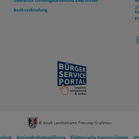
G
Überblick Öffnungszeiten
und Anschriften
Bankverbindung
F
F
© 2026 Landratsamt Freyung-Grafenau
schutz
Barrierefreiheitserklärung
Elektronische Kommunikation
In