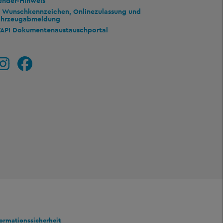
ender-Hinweis
Wunschkennzeichen, Onlinezulassung und
ahrzeugabmeldung
TAPI Dokumentenaustauschportal
formationssicherheit