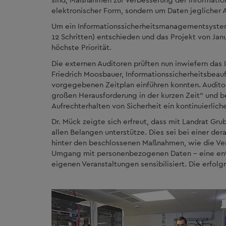
elektronischer Form, sondern um Daten jeglicher 
Um ein Informationssicherheitsmanagementsystem z
12 Schritten) entschieden und das Projekt von Jan
höchste Priorität.
Die externen Auditoren prüften nun inwiefern das
Friedrich Moosbauer, Informationssicherheitsbeauf
vorgegebenen Zeitplan einführen konnten. Auditor 
großen Herausforderung in der kurzen Zeit“ und bes
Aufrechterhalten von Sicherheit ein kontinuierlic
Dr. Mück zeigte sich erfreut, dass mit Landrat Gr
allen Belangen unterstütze. Dies sei bei einer der
hinter den beschlossenen Maßnahmen, wie die Vera
Umgang mit personenbezogenen Daten - eine entsc
eigenen Veranstaltungen sensibilisiert. Die erfolg