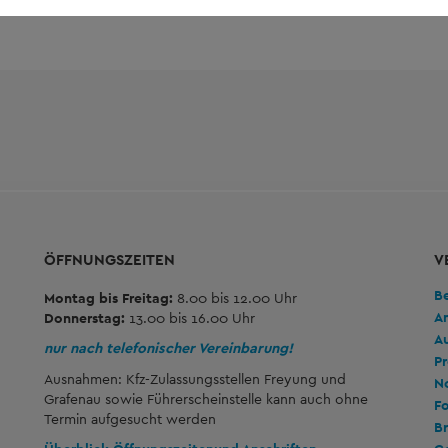
ÖFFNUNGSZEITEN
V
B
Montag bis Freitag:
8.00 bis 12.00 Uhr
A
Donnerstag:
13.00 bis 16.00 Uhr
A
nur nach telefonischer Vereinbarung!
Pr
Ausnahmen: Kfz-Zulassungsstellen Freyung und
No
Grafenau sowie Führerscheinstelle kann auch ohne
Fo
Termin aufgesucht werden
Br