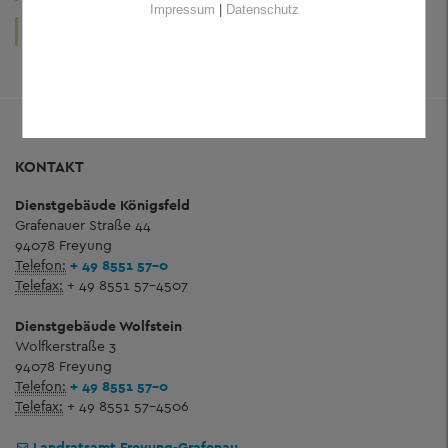
Impressum
|
Datenschutz
LEBEN
KUNST
UND WOHNEN
UND KULTUR
KONTAKT
Dienstgebäude Königsfeld
Grafenauer Straße 44
94078 Freyung
Telefon:
+ 49 8551 57-0
Telefax:
+ 49 8551 57-4507
Dienstgebäude Wolfstein
Wolfkerstraße 3
94078 Freyung
Telefon:
+ 49 8551 57-0
Telefax:
+ 49 8551 57-4506
Landratsamt Freyung-Grafenau