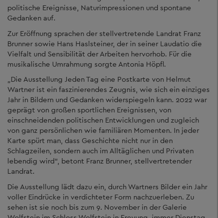
politische Ereignisse, Naturimpressionen und spontane
Gedanken auf.
Zur Eröffnung sprachen der stellvertretende Landrat Franz
Brunner sowie Hans Haslsteiner, der in seiner Laudatio die
Vielfalt und Sensibilität der Arbeiten hervorhob. Für die
musikalische Umrahmung sorgte Antonia Höpfl.
„Die Ausstellung Jeden Tag eine Postkarte von Helmut
Wartner ist ein faszinierendes Zeugnis, wie sich ein einziges
Jahr in Bildern und Gedanken widerspiegeln kann. 2022 war
geprägt von großen sportlichen Ereignissen, von
einschneidenden politischen Entwicklungen und zugleich
von ganz persönlichen wie familiären Momenten. In jeder
Karte spürt man, dass Geschichte nicht nur in den
Schlagzeilen, sondern auch im Alltäglichen und Privaten
lebendig wird“, betont Franz Brunner, stellvertretender
Landrat.
Die Ausstellung lädt dazu ein, durch Wartners Bilder ein Jahr
voller Eindrücke in verdichteter Form nachzuerleben. Zu
sehen ist sie noch bis zum 9. November in der Galerie
Wolfstein im Schloss Wolfstein in Freyung, immer Dienstag