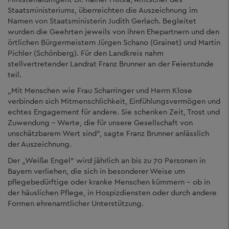
Staatsministeriums, überreichten die Auszeichnung im
Namen von Staatsministerin Judith Gerlach. Begleitet
wurden die Geehrten jeweils von ihren Ehepartnern und den
örtlichen Bürgermeistern Jürgen Schano (Grainet) und Martin
Pichler (Schönberg). Für den Landkreis nahm
stellvertretender Landrat Franz Brunner an der Feierstunde
teil.
„Mit Menschen wie Frau Scharringer und Herrn Klose
verbinden sich Mitmenschlichkeit, Einfühlungsvermögen und
echtes Engagement für andere. Sie schenken Zeit, Trost und
Zuwendung – Werte, die für unsere Gesellschaft von
unschätzbarem Wert sind“, sagte Franz Brunner anlässlich
der Auszeichnung.
Der „Weiße Engel“ wird jährlich an bis zu 70 Personen in
Bayern verliehen, die sich in besonderer Weise um
pflegebedürftige oder kranke Menschen kümmern – ob in
der häuslichen Pflege, in Hospizdiensten oder durch andere
Formen ehrenamtlicher Unterstützung.