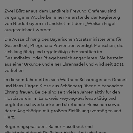
Zwei Bürger aus dem Landkreis Freyung-Grafenau sind
vergangene Woche bei einer Feierstunde der Regierung
von Niederbayern in Landshut mit dem „Weißen Engel“
ausgezeichnet worden.
Die Auszeichnung des Bayerischen Staatsministeriums für
Gesundheit, Pflege und Prävention würdigt Menschen, die
sich langjährig und regelmäßig ehrenamtlich im
Gesundheits- oder Pflegebereich engagieren. Sie besteht
aus einer Urkunde und einer Ehrennadel und wird seit 2011
verliehen.
In diesem Jahr durften sich Waltraud Scharringer aus Grainet
und Hans-Jürgen Klose aus Schönberg über die besondere
Ehrung freuen. Beide sind seit vielen Jahren aktiv für den
Hospizverein im Landkreis Freyung-Grafenau tätig und
begleiten schwerkranke und sterbende Menschen sowie
deren Angehörige mit großem Einfühlungsvermögen und
Herz.
Regierungspräsident Rainer Haselbeck und
Ministerialdirigent Dr. Rainer Hutka, Amtschef des