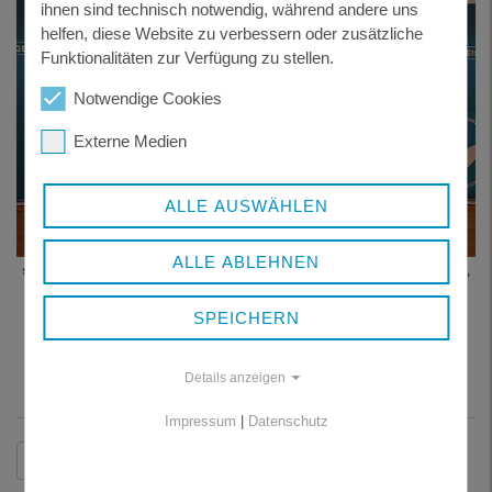
ihnen sind technisch notwendig, während andere uns
helfen, diese Website zu verbessern oder zusätzliche
Funktionalitäten zur Verfügung zu stellen.
Notwendige Cookies
Externe Medien
ALLE AUSWÄHLEN
ALLE ABLEHNEN
stellv. Landrat Franz Brunner, Regierungspräsident Rainer Haselbeck,
Amtschef Dr. Rainer Hutka, Waltraud Scharringer mit Ehemann,
Bürgermeister Jürgen Schano
SPEICHERN
Foto: Landratsamt Freyung-Grafenau
Details anzeigen
Impressum
|
Datenschutz
Zurück