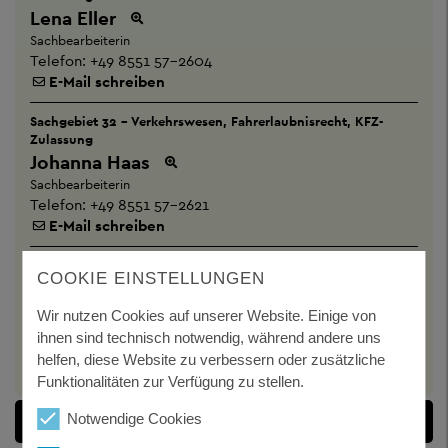
Lena Eller
Sachbearbeiterin
Telefon:
+49 8551 57-2604
E-Mail schreiben
Sachgebiet 32 - Verkehrswesen, Fahrerlaubnisrecht, KFZ-
Zulassung
Johanna Haas
Sachbearbeiterin
Telefon:
+49 8551 57-2621
E-Mail schreiben
Sachgebiet 32 - Verkehrswesen, Fahrerlaubnisrecht, KFZ-
COOKIE EINSTELLUNGEN
Zulassung
Judith Lehner
Wir nutzen Cookies auf unserer Website. Einige von
Sachbearbeiterin
ihnen sind technisch notwendig, während andere uns
Telefon:
+49 8551 57-2613
helfen, diese Website zu verbessern oder zusätzliche
E-Mail schreiben
Funktionalitäten zur Verfügung zu stellen.
Notwendige Cookies
DOKUMENTE