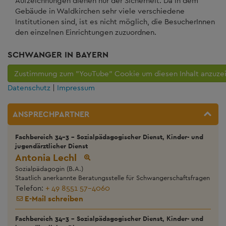
Aufzeichnungen dienen nur der Sicherheit. Da in dem
Gebäude in Waldkirchen sehr viele verschiedene
Institutionen sind, ist es nicht möglich, die BesucherInnen
den einzelnen Einrichtungen zuzuordnen.
SCHWANGER IN BAYERN
Zustimmung zum "YouTube" Cookie um diesen Inhalt anzuze
Datenschutz
|
Impressum
ANSPRECHPARTNER
Fachbereich 34-3 - Sozialpädagogischer Dienst, Kinder- und
jugendärztlicher Dienst
Antonia Lechl
Sozialpädagogin (B.A.)
Staatlich anerkannte Beratungsstelle für Schwangerschaftsfragen
Telefon:
+ 49 8551 57-4060
E-Mail schreiben
Fachbereich 34-3 - Sozialpädagogischer Dienst, Kinder- und