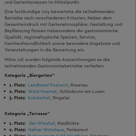
und Gartenterrassen im Mittelpunkt.
Eine fachkundige Jury bewertete die teilnehmenden
Betriebe nach verschiedenen Kriterien. Neben dem
Gesamteindruck mit Gartenatmosphäre, Gestaltung und
Bepflanzung flossen insbesondere die gastronomische
Qualität, regionaltypische Speisen, Service,
Familienfreundlichkeit sowie besondere Angebote und
Veranstaltungen in die Bewertung ein.
Mitte Juli wurden folgende Auszeichnungen an die
teilnehmenden Gastronomiebetriebe verliehen:
Kategorie „Biergarten“
1. Platz:
Landhotel Postwirt
, Rosenau
2. Platz:
Woid Hoamat
, Schönbrunn am Lusen
3. Platz:
Kräuterhof
, Ringelai
Kategorie „Terrasse“
1. Platz:
Der Wieshof
, Riedlhütte
2. Platz:
Hafner Wirtshaus
, Perlesreut
3. Platz:
Nationalpark Café Wistlberg
, Finsterau