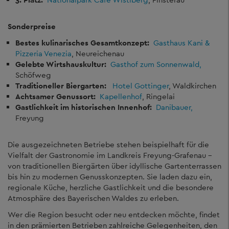
Sonderpreise
Bestes kulinarisches Gesamtkonzept:
Gasthaus Kani &
Pizzeria Venezia
, Neureichenau
Gelebte Wirtshauskultur:
Gasthof zum Sonnenwald,
Schöfweg
Traditioneller Biergarten:
Hotel Gottinger
, Waldkirchen
Achtsamer Genussort:
Kapellenhof
, Ringelai
Gastlichkeit im historischen Innenhof:
Danibauer,
Freyung
Die ausgezeichneten Betriebe stehen beispielhaft für die
Vielfalt der Gastronomie im Landkreis Freyung-Grafenau –
von traditionellen Biergärten über idyllische Gartenterrassen
bis hin zu modernen Genusskonzepten. Sie laden dazu ein,
regionale Küche, herzliche Gastlichkeit und die besondere
Atmosphäre des Bayerischen Waldes zu erleben.
Wer die Region besucht oder neu entdecken möchte, findet
in den prämierten Betrieben zahlreiche Gelegenheiten, den