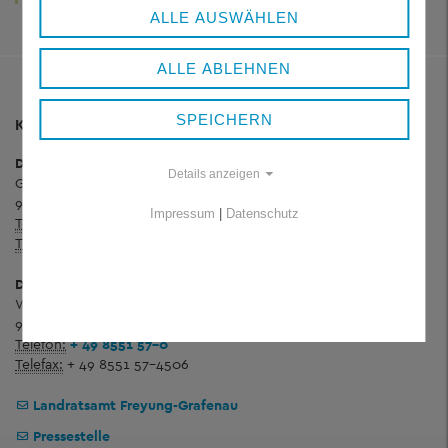
ALLE AUSWÄHLEN
ALLE ABLEHNEN
SPEICHERN
KONTAKT
Dienstgebäude Königsfeld
Details anzeigen
Grafenauer Straße 44
94078 Freyung
Impressum
|
Datenschutz
Telefon:
+ 49 8551 57-0
Telefax:
+ 49 8551 57-4507
Dienstgebäude Wolfstein
Wolfkerstraße 3
94078 Freyung
Telefon:
+ 49 8551 57-0
Telefax:
+ 49 8551 57-4506
Landratsamt Freyung-Grafenau
Pressestelle