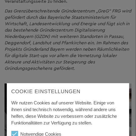
Veranstaltungsseite zu finden.
Das Grenzüberschreitende Gründerzentrum „GreG“ FRG wird
gefördert durch das Bayerische Staatsministerium für
Wirtschaft, Landesentwicklung und Energie und fügt sich in
das bestehende Gründerzentrum Digitalisierung
Niederbayern (GZDN) mit weiteren Standorten in Passau,
Deggendorf, Landshut und Pfarrkirchen ein. Im Rahmen des
Projekts Gründerland Bayern werden neben Räumlichkeiten
für digitale Start-ups vor allem die Vernetzung lokaler
Akteure und Aktivitäten zur Steigerung des
Gründungsgeschehens gefördert.
COOKIE EINSTELLUNGEN
Wir nutzen Cookies auf unserer Website. Einige von
ihnen sind technisch notwendig, während andere uns
helfen, diese Website zu verbessern oder zusätzliche
Funktionalitäten zur Verfügung zu stellen.
Notwendige Cookies