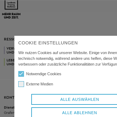
RESSORTS
COOKIE EINSTELLUNGEN
VERWALTUNG
WIRTSCHAFT
GESUNDHEIT
UND POLITIK
UND TOURISMUS
UND SOZIALES
Wir nutzen Cookies auf unserer Website. Einige von ihnen
technisch notwendig, während andere uns helfen, diese W
LEBEN
KUNST
UND WOHNEN
UND KULTUR
verbessern oder zusätzliche Funktionalitäten zur Verfügung
Notwendige Cookies
Externe Medien
KONTAKT
ALLE AUSWÄHLEN
Dienstgebäude Königsfeld
Grafenauer Straße 44
ALLE ABLEHNEN