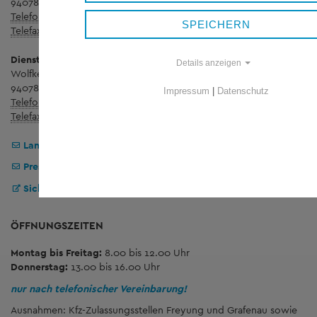
94078 Freyung
Telefon:
+ 49 8551 57-0
SPEICHERN
Telefax:
+ 49 8551 57-4507
Dienstgebäude Wolfstein
Details anzeigen
Wolfkerstraße 3
94078 Freyung
Impressum
|
Datenschutz
Telefon:
+ 49 8551 57-0
Telefax:
+ 49 8551 57-4506
Landratsamt Freyung-Grafenau
Pressestelle
Sicheres Kontaktformular
ÖFFNUNGSZEITEN
Montag bis Freitag:
8.00 bis 12.00 Uhr
Donnerstag:
13.00 bis 16.00 Uhr
nur nach telefonischer Vereinbarung!
Ausnahmen: Kfz-Zulassungsstellen Freyung und Grafenau sowie