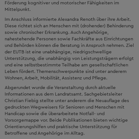
Förderung kognitiver und motorischer Fähigkeiten im
Mittelpunkt.
Im Anschluss informierte Alexandra Renoth über ihre Arbeit.
Diese richtet sich an Menschen mit (drohender) Behinderung
sowie chronischer Erkrankung. Auch Angehörige,
nahestehende Personen sowie Fachkräfte aus Einrichtungen
und Behörden können die Beratung in Anspruch nehmen. Ziel
der EUTB ist eine unabhängige, niedrigschwellige
Unterstützung, die unabhängig von Leistungsträgern erfolgt
und eine selbstbestimmte Teilhabe am gesellschaftlichen
Leben fördert. Themenschwerpunkte sind unter anderem
Wohnen, Arbeit, Mobilität, Assistenz und Pflege.
Abgerundet wurde die Veranstaltung durch aktuelle
Informationen aus dem Landratsamt. Sachgebietsleiter
Christian Fiebig stellte unter anderem die Neuauflage des
gedruckten Wegweisers für Senioren und Menschen mit
Handicap sowie die überarbeitete Notfall- und
Vorsorgemappe vor. Beide Publikationen bieten wichtige
Orientierungshilfen und praktische Unterstützung für
Betroffene und Angehörige im Alltag.