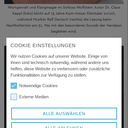
Wortgewalt und Klangmagie im Schloss Wolfstein: Autor Dr. Claus
Kappl (links) blickt auf 15 Jahre Kom-missar Kleintaler zurück,
während Musiker Ralf Deutsch (rechts) die Lesung beim
Nachholtermin am 31. Mai mit den besonderen Sounds der Handpan
begleiten wird.
COOKIE EINSTELLUNGEN
Wir nutzen Cookies auf unserer Website. Einige von
ihnen sind technisch notwendig, während andere uns
helfen, diese Website zu verbessern oder zusätzliche
Funktionalitäten zur Verfügung zu stellen.
Notwendige Cookies
Externe Medien
ALLE AUSWÄHLEN