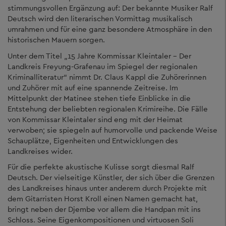
stimmungsvollen Ergänzung auf: Der bekannte Musiker Ralf
Deutsch wird den literarischen Vormittag musikalisch
umrahmen und für eine ganz besondere Atmosphäre in den
historischen Mauern sorgen.
Unter dem Titel „15 Jahre Kommissar Kleintaler – Der
Landkreis Freyung-Grafenau im Spiegel der regionalen
Kriminalliteratur“ nimmt Dr. Claus Kappl die Zuhörerinnen
und Zuhörer mit auf eine spannende Zeitreise. Im
Mittelpunkt der Matinee stehen tiefe Einblicke in die
Entstehung der beliebten regionalen Krimireihe. Die Fälle
von Kommissar Kleintaler sind eng mit der Heimat
verwoben; sie spiegeln auf humorvolle und packende Weise
Schauplätze, Eigenheiten und Entwicklungen des
Landkreises wider.
Für die perfekte akustische Kulisse sorgt diesmal Ralf
Deutsch. Der vielseitige Künstler, der sich über die Grenzen
des Landkreises hinaus unter anderem durch Projekte mit
dem Gitarristen Horst Kroll einen Namen gemacht hat,
bringt neben der Djembe vor allem die Handpan mit ins
Schloss. Seine Eigenkompositionen und virtuosen Soli