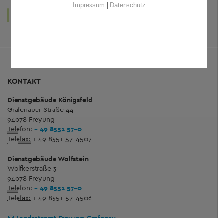
Impressum
|
Datenschutz
LEBEN
KUNST
UND WOHNEN
UND KULTUR
KONTAKT
Dienstgebäude Königsfeld
Grafenauer Straße 44
94078 Freyung
Telefon:
+ 49 8551 57-0
Telefax:
+ 49 8551 57-4507
Dienstgebäude Wolfstein
Wolfkerstraße 3
94078 Freyung
Telefon:
+ 49 8551 57-0
Telefax:
+ 49 8551 57-4506
Landratsamt Freyung-Grafenau