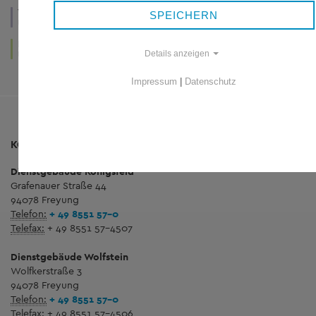
VERWALTUNG
WIRTSCHAFT
GESUNDHEIT
SPEICHERN
UND POLITIK
UND TOURISMUS
UND SOZIALES
LEBEN
KUNST
UND WOHNEN
UND KULTUR
Details anzeigen
Impressum
|
Datenschutz
KONTAKT
Dienstgebäude Königsfeld
Grafenauer Straße 44
94078 Freyung
Telefon:
+ 49 8551 57-0
Telefax:
+ 49 8551 57-4507
Dienstgebäude Wolfstein
Wolfkerstraße 3
94078 Freyung
Telefon:
+ 49 8551 57-0
Telefax:
+ 49 8551 57-4506