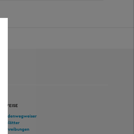
ERWEISE
ehördenwegweiser
mtsblätter
usschreibungen