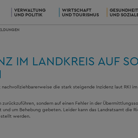
VERWALTUNG
WIRTSCHAFT
GESUNDHEI
UND POLITIK
UND TOURISMUS
UND SOZIAL
ELDUNGEN
NZ IM LANDKREIS AUF 
N
t nachvollziehbarerweise die stark steigende Inzidenz laut RKI i
len zurückzuführen, sondern auf einen Fehler in der Übermittlungs
rt und um Behebung gebeten. Leider kann das Landratsamt die Ri
estellt werden.