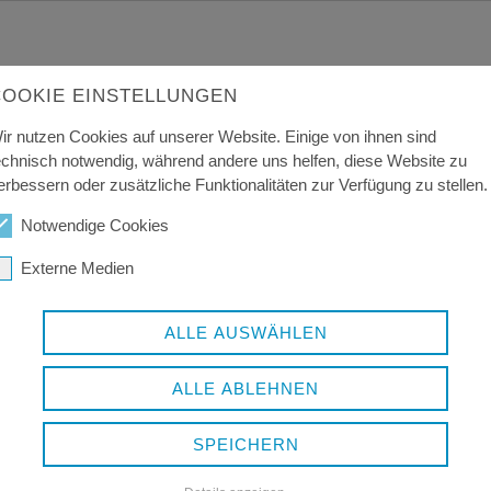
COOKIE EINSTELLUNGEN
ir nutzen Cookies auf unserer Website. Einige von ihnen sind
echnisch notwendig, während andere uns helfen, diese Website zu
erbessern oder zusätzliche Funktionalitäten zur Verfügung zu stellen.
Notwendige Cookies
Externe Medien
ALLE AUSWÄHLEN
ÖFFNUNGSZEITEN
V
ALLE ABLEHNEN
B
Montag bis Freitag:
8.00 bis 12.00 Uhr
SPEICHERN
A
Donnerstag:
13.00 bis 16.00 Uhr
A
nur nach telefonischer Vereinbarung!