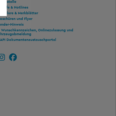
essestelle
trufe & Hotlines
rmulare & Merkblätter
oschüren und Flyer
ender-Hinweis
Wunschkennzeichen, Onlinezulassung und
ahrzeugabmeldung
TAPI Dokumentenaustauschportal