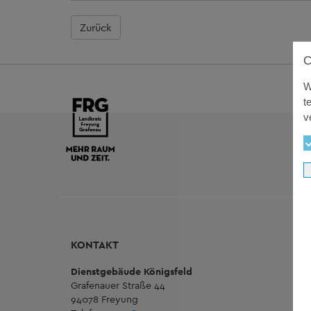
Zurück
W
t
v
KONTAKT
Dienstgebäude Königsfeld
Grafenauer Straße 44
94078 Freyung