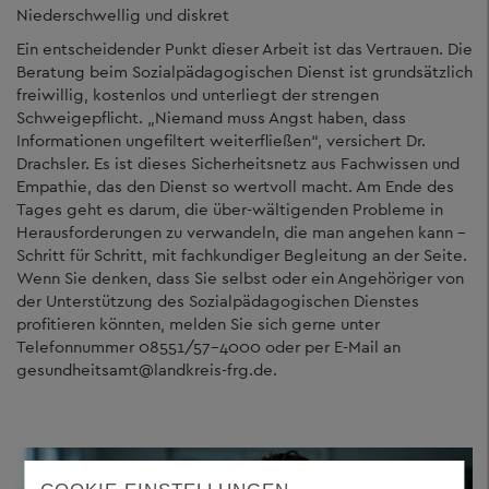
Niederschwellig und diskret
Ein entscheidender Punkt dieser Arbeit ist das Vertrauen. Die
Beratung beim Sozialpädagogischen Dienst ist grundsätzlich
freiwillig, kostenlos und unterliegt der strengen
Schweigepflicht. „Niemand muss Angst haben, dass
Informationen ungefiltert weiterfließen“, versichert Dr.
Drachsler. Es ist dieses Sicherheitsnetz aus Fachwissen und
Empathie, das den Dienst so wertvoll macht. Am Ende des
Tages geht es darum, die über-wältigenden Probleme in
Herausforderungen zu verwandeln, die man angehen kann –
Schritt für Schritt, mit fachkundiger Begleitung an der Seite.
Wenn Sie denken, dass Sie selbst oder ein Angehöriger von
der Unterstützung des Sozialpädagogischen Dienstes
profitieren könnten, melden Sie sich gerne unter
Telefonnummer 08551/57-4000 oder per E-Mail an
gesundheitsamt@landkreis-frg.de.