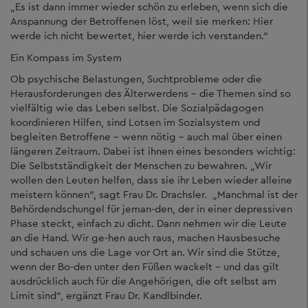
„Es ist dann immer wieder schön zu erleben, wenn sich die
Anspannung der Betroffenen löst, weil sie merken: Hier
werde ich nicht bewertet, hier werde ich verstanden.“
Ein Kompass im System
Ob psychische Belastungen, Suchtprobleme oder die
Herausforderungen des Älterwerdens – die Themen sind so
vielfältig wie das Leben selbst. Die Sozialpädagogen
koordinieren Hilfen, sind Lotsen im Sozialsystem und
begleiten Betroffene – wenn nötig – auch mal über einen
längeren Zeitraum. Dabei ist ihnen eines besonders wichtig:
Die Selbstständigkeit der Menschen zu bewahren. „Wir
wollen den Leuten helfen, dass sie ihr Leben wieder alleine
meistern können“, sagt Frau Dr. Drachsler. „Manchmal ist der
Behördendschungel für jeman-den, der in einer depressiven
Phase steckt, einfach zu dicht. Dann nehmen wir die Leute
an die Hand. Wir ge-hen auch raus, machen Hausbesuche
und schauen uns die Lage vor Ort an. Wir sind die Stütze,
wenn der Bo-den unter den Füßen wackelt – und das gilt
ausdrücklich auch für die Angehörigen, die oft selbst am
Limit sind“, ergänzt Frau Dr. Kandlbinder.