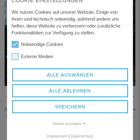
COOKIE EINSTELLUNGEN
Wir nutzen Cookies auf unserer Website. Einige von
ihnen sind technisch notwendig, während andere uns
helfen, diese Website zu verbessern oder zusätzliche
Funktionalitäten zur Verfügung zu stellen.
Notwendige Cookies
Externe Medien
ALLE AUSWÄHLEN
Das Team des Sozialpädagogischen Dienstes ist eine Anlaufstelle für
ALLE ABLEHNEN
alle, bei denen das Leben gerade auf „schwierig“ geschaltet hat. Die
Hilfe beginnt am besten schon lange, bevor eine Situation eskaliert.
SPEICHERN
Dabei geht es nicht nur um reine Sachbearbeitung, sondern um echtes
Zuhören. Der Dienst versteht sich als Zwi-schenstation für Menschen,
die in gesundheitlichen, persönlichen Krisen kurzzeitig die
Details anzeigen
Orientierung verloren haben. Foto: Tharushi Jayawardana/Pixabay
Impressum
|
Datenschutz