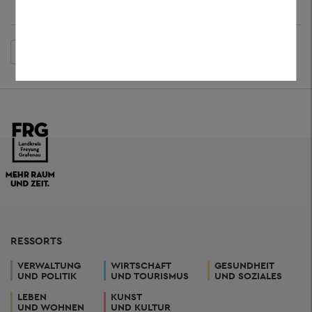
Zurück
RESSORTS
VERWALTUNG
WIRTSCHAFT
GESUNDHEIT
UND POLITIK
UND TOURISMUS
UND SOZIALES
LEBEN
KUNST
UND WOHNEN
UND KULTUR