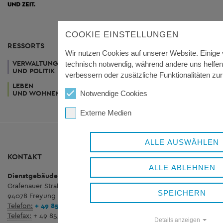
COOKIE EINSTELLUNGEN
RESSORTS
Wir nutzen Cookies auf unserer Website. Einige 
VERWALTUNG
WIRTSCHAFT
GESUNDHEIT
technisch notwendig, während andere uns helfen
UND POLITIK
UND TOURISMUS
UND SOZIALES
verbessern oder zusätzliche Funktionalitäten zur
LEBEN
KUNST
UND WOHNEN
UND KULTUR
Notwendige Cookies
Externe Medien
ALLE AUSWÄHLEN
KONTAKT
ALLE ABLEHNEN
Dienstgebäude Königsfeld
Grafenauer Straße 44
SPEICHERN
94078 Freyung
Telefon:
+ 49 8551 57-0
Telefax:
+ 49 8551 57-4507
Details anzeigen