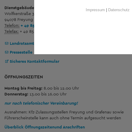
Dienstgebäude Wolfstein
Impressum
|
Datenschutz
Wolfkerstraße 3
94078 Freyung
Telefon:
+ 49 8551 57-0
Telefax:
+ 49 8551 57-4506
Landratsamt Freyung-Grafenau
Pressestelle
Sicheres Kontaktformular
ÖFFNUNGSZEITEN
Montag bis Freitag:
8.00 bis 12.00 Uhr
Donnerstag:
13.00 bis 16.00 Uhr
nur nach telefonischer Vereinbarung!
Ausnahmen: Kfz-Zulassungsstellen Freyung und Grafenau sowie
Führerscheinstelle kann auch ohne Termin aufgesucht werden
Überblick Öffnungszeiten
und Anschriften