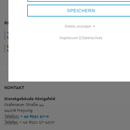
SPEICHERN
RESSORTS
Details anzeigen
VERWALTUNG
WIRTSCHAFT
GESUNDHEIT
UND POLITIK
UND TOURISMUS
UND SOZIALES
Impressum
|
Datenschutz
LEBEN
KUNST
UND WOHNEN
UND KULTUR
KONTAKT
Dienstgebäude Königsfeld
Grafenauer Straße 44
94078 Freyung
Telefon:
+ 49 8551 57-0
Telefax:
+ 49 8551 57-4507