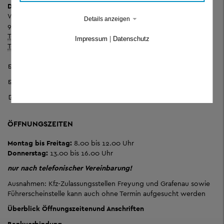
Dienstgebäude Wolfstein
Wolfkerstraße 3
Details anzeigen
94078 Freyung
Telefon:
+ 49 8551 57-0
Impressum
|
Datenschutz
Telefax:
+ 49 8551 57-4506
Landratsamt Freyung-Grafenau
Pressestelle
Sicheres Kontaktformular
ÖFFNUNGSZEITEN
Montag bis Freitag:
8.00 bis 12.00 Uhr
Donnerstag:
13.00 bis 16.00 Uhr
nur nach telefonischer Vereinbarung!
Ausnahmen: Kfz-Zulassungsstellen Freyung und Grafenau sowie
Führerscheinstelle kann auch ohne Termin aufgesucht werden
Überblick Öffnungszeiten
und Anschriften
Bankverbindung