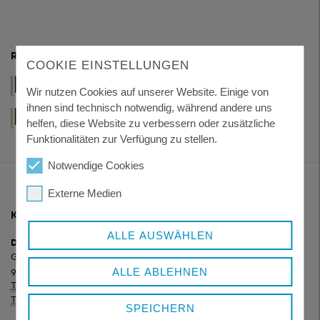
RESSORTS
COOKIE EINSTELLUNGEN
VERWALTUNG
WIRTSCHAFT
GESUNDHEIT
UND POLITIK
UND TOURISMUS
UND SOZIALES
Wir nutzen Cookies auf unserer Website. Einige von
ihnen sind technisch notwendig, während andere uns
LEBEN
KUNST
helfen, diese Website zu verbessern oder zusätzliche
UND WOHNEN
UND KULTUR
Funktionalitäten zur Verfügung zu stellen.
Notwendige Cookies
Externe Medien
KONTAKT
ALLE AUSWÄHLEN
Dienstgebäude Königsfeld
Grafenauer Straße 44
94078 Freyung
ALLE ABLEHNEN
Telefon:
+ 49 8551 57-0
Telefax:
+ 49 8551 57-4507
SPEICHERN