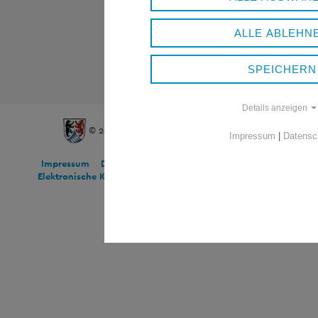
ALLE ABLEHN
SPEICHERN
Details anzeigen
© 2026 Landratsamt Freyung-Grafenau
Impressum
|
Datensc
Impressum
Datenschutz
Barrierefreiheitserklärung
Elektronische Kommunikation
Informationssicherheit