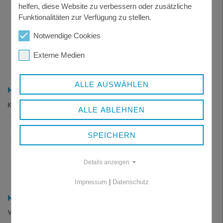
helfen, diese Website zu verbessern oder zusätzliche
Funktionalitäten zur Verfügung zu stellen.
Notwendige Cookies
Externe Medien
ALLE AUSWÄHLEN
MERKBLATT - PFERDE
Kennzeichnung und Registrierung von Pferden
296 KB
ALLE ABLEHNEN
SPEICHERN
Details anzeigen
Impressum
|
Datenschutz
MERKBLATT - RINDER
Wasserversorgung in der Milchviehhaltung
221 KB