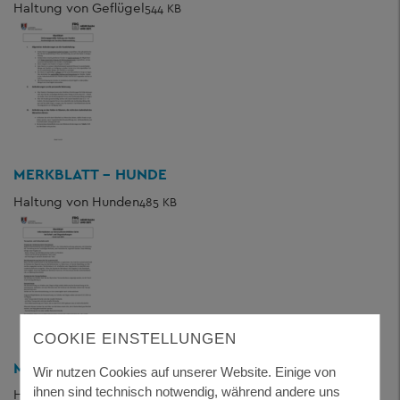
Haltung von Geflügel
544 KB
MERKBLATT - HUNDE
Haltung von Hunden
485 KB
COOKIE EINSTELLUNGEN
MERKBLATT - SCHAFE & ZIEGEN
Wir nutzen Cookies auf unserer Website. Einige von
ihnen sind technisch notwendig, während andere uns
Haltung von Schafen und Ziegen
535 KB