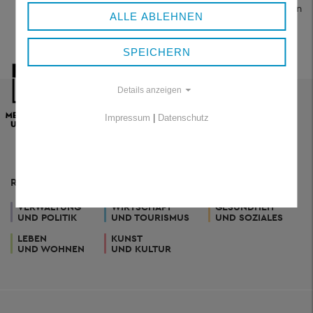
direkt per E-Mail an uns senden. Dies geht allerdings nur in
ALLE ABLEHNEN
Zusammenhang mit dem Einsatz der digitalen Signatur.
SPEICHERN
Details anzeigen
Impressum
|
Datenschutz
RESSORTS
VERWALTUNG
WIRTSCHAFT
GESUNDHEIT
UND POLITIK
UND TOURISMUS
UND SOZIALES
LEBEN
KUNST
UND WOHNEN
UND KULTUR