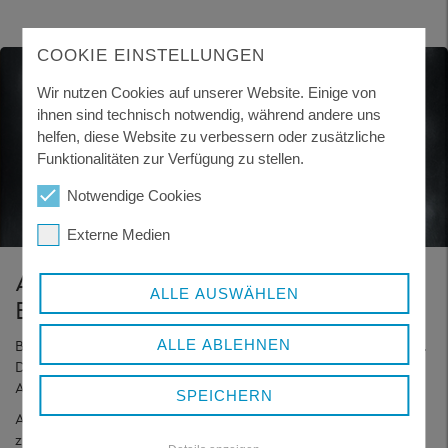
COOKIE EINSTELLUNGEN
Wir nutzen Cookies auf unserer Website. Einige von
ihnen sind technisch notwendig, während andere uns
helfen, diese Website zu verbessern oder zusätzliche
Funktionalitäten zur Verfügung zu stellen.
Notwendige Cookies
Externe Medien
Anamnesebogen
ALLE AUSWÄHLEN
Einschulungsuntersuchung
Bitte lassen Sie uns den
Anamnesebogen
vorab zukommen.
ALLE ABLEHNEN
Das können Sie bequem
digital
erledigen. Den
Anamnesebogen finden Sie unter diesem Link.
SPEICHERN
Alternativ können Sie den ausgefüllten Anamnesebogen
zum Termin mitbringen.