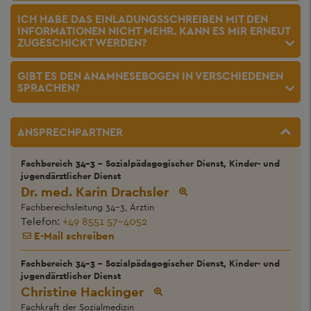
ICH HABE DAS EINLADUNGSSCHREIBEN MIT DEN
INFORMATIONEN NICHT MEHR. KANN ES MIR ERNEUT
ZUGESCHICKT WERDEN?
GIBT ES DEN ANAMNESEBOGEN IN VERSCHIEDENEN
SPRACHEN?
ANSPRECHPARTNER
Fachbereich 34-3 - Sozialpädagogischer Dienst, Kinder- und
jugendärztlicher Dienst
Dr. med. Karin Drachsler
Fachbereichsleitung 34-3, Ärztin
Telefon:
+49 8551 57-4052
E-Mail schreiben
Fachbereich 34-3 - Sozialpädagogischer Dienst, Kinder- und
jugendärztlicher Dienst
Christine Hackinger
Fachkraft der Sozialmedizin