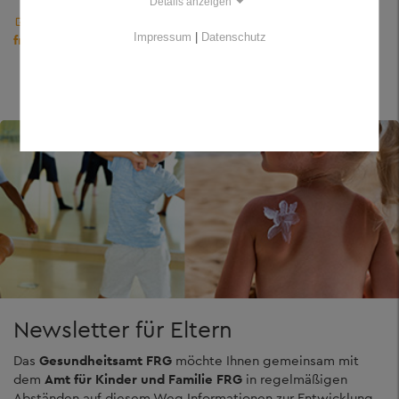
Details anzeigen
https://xima.landkreis-
Impressum
|
Datenschutz
frg.de/formcycle/form/provide/3554/
Newsletter für Eltern
Das
Gesundheitsamt FRG
möchte Ihnen gemeinsam mit
dem
Amt für Kinder und Familie FRG
in regelmäßigen
Abständen auf diesem Weg Informationen zur Entwicklung