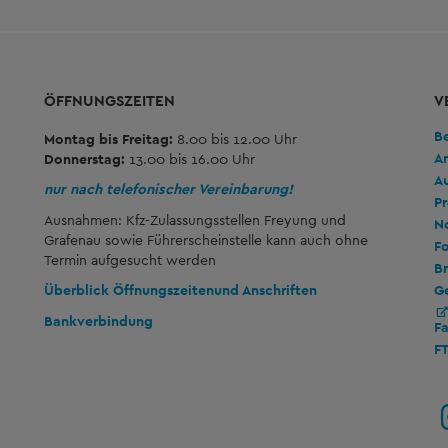
ÖFFNUNGSZEITEN
V
B
Montag bis Freitag:
8.00 bis 12.00 Uhr
A
Donnerstag:
13.00 bis 16.00 Uhr
A
nur nach telefonischer Vereinbarung!
Pr
Ausnahmen: Kfz-Zulassungsstellen Freyung und
No
Grafenau sowie Führerscheinstelle kann auch ohne
Fo
Termin aufgesucht werden
Br
G
Überblick Öffnungszeiten
und Anschriften
Bankverbindung
F
F