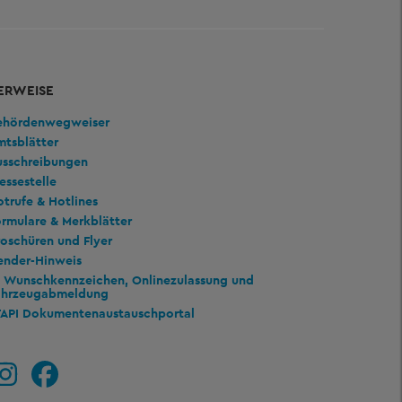
ERWEISE
ehördenwegweiser
mtsblätter
usschreibungen
essestelle
trufe & Hotlines
rmulare & Merkblätter
oschüren und Flyer
ender-Hinweis
Wunschkennzeichen, Onlinezulassung und
ahrzeugabmeldung
TAPI Dokumentenaustauschportal