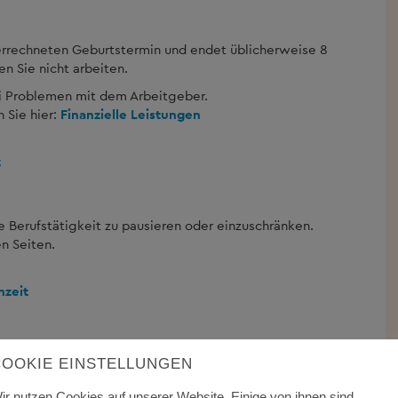
errechneten Geburtstermin und endet üblicherweise 8
n Sie nicht arbeiten.
i Problemen mit dem Arbeitgeber.
 Sie hier:
Finanzielle Leistungen
z
re Berufstätigkeit zu pausieren oder einzuschränken.
n Seiten.
nzeit
COOKIE EINSTELLUNGEN
z bietet viele Informationen zum Thema Studieren mit
ir nutzen Cookies auf unserer Website. Einige von ihnen sind