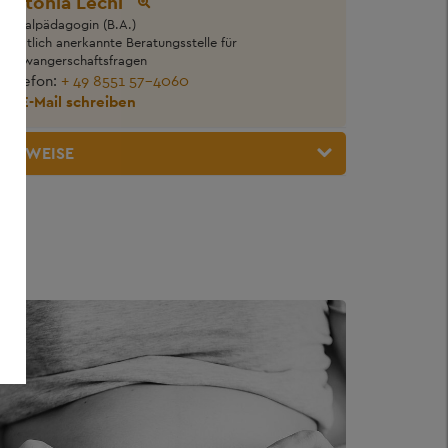
Antonia Lechl
Sozialpädagogin (B.A.)
Staatlich anerkannte Beratungsstelle für
Schwangerschaftsfragen
Telefon:
+ 49 8551 57-4060
E-Mail schreiben
VERWEISE