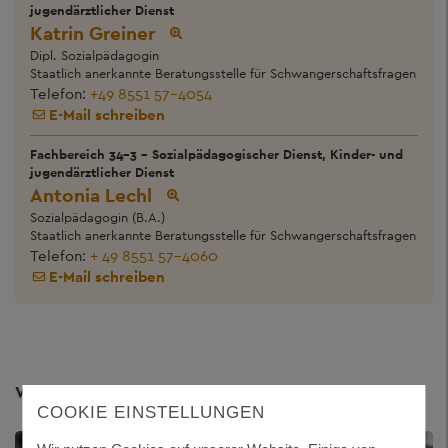
jugendärztlicher Dienst
Katrin Greiner
Dipl. Sozialpädagogin
Staatlich anerkannte Beratungsstelle für Schwangerschaftsfragen
Telefon:
+49 8551 57-4054
E-Mail schreiben
Fachbereich 34-3 - Sozialpädagogischer Dienst, Kinder- und
jugendärztlicher Dienst
Antonia Lechl
Sozialpädagogin (B.A.)
Staatlich anerkannte Beratungsstelle für Schwangerschaftsfragen
Telefon:
+ 49 8551 57-4060
E-Mail schreiben
Weitere Themen
COOKIE EINSTELLUNGEN