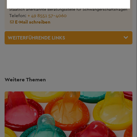
Sozialpädagogin (B.A.)
Staatlich anerkannte Beratungsstelle für Schwangerschaftsfragen
Telefon:
+ 49 8551 57-4060
E-Mail schreiben
WEITERFÜHRENDE LINKS
Weitere Themen