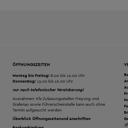
ÖFFNUNGSZEITEN
V
B
Montag bis Freitag:
8.00 bis 12.00 Uhr
A
Donnerstag:
13.00 bis 16.00 Uhr
A
nur nach telefonischer Vereinbarung!
Pr
Ausnahmen: Kfz-Zulassungsstellen Freyung und
No
Grafenau sowie Führerscheinstelle kann auch ohne
Fo
Termin aufgesucht werden
Br
G
Überblick Öffnungszeiten
und Anschriften
Bankverbindung