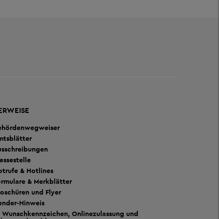
ERWEISE
ehördenwegweiser
mtsblätter
usschreibungen
essestelle
trufe & Hotlines
rmulare & Merkblätter
oschüren und Flyer
ender-Hinweis
Wunschkennzeichen, Onlinezulassung und