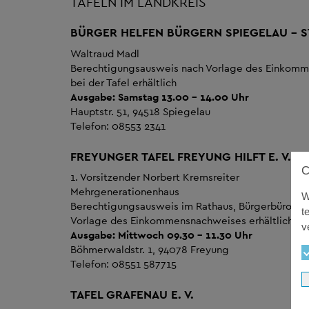
TAFELN IM LANDKREIS
BÜRGER HELFEN BÜRGERN SPIEGELAU – ST
Waltraud Madl
Berechtigungsausweis nach Vorlage des Einkom
bei der Tafel erhältlich
Ausgabe: Samstag 13.00 - 14.00 Uhr
Hauptstr. 51, 94518 Spiegelau
Telefon: 08553 2341
FREYUNGER TAFEL FREYUNG HILFT E. V.
1. Vorsitzender Norbert Kremsreiter
Mehrgenerationenhaus
W
Berechtigungsausweis im Rathaus, Bürgerbüro, n
t
Vorlage des Einkommensnachweises erhältlich
v
Ausgabe: Mittwoch 09.30 - 11.30 Uhr
Böhmerwaldstr. 1, 94078 Freyung
Telefon: 08551 587715
TAFEL GRAFENAU E. V.