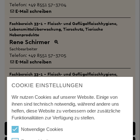
Telefon:
+49 8551 57-3704
E-Mail schreiben
Fachbereich 33-1 - Fleisch- und Geflügelfleischhygiene,
Lebensmittelüberwachung, Tierschutz, Tierische
Nebenprodukte
Rene Schirmer
Sachbearbeiter
Telefon:
+49 8551 57-3705
E-Mail schreiben
Fachbereich 33-1 - Fleisch- und Geflügelfleischhygiene,
Lebensmittelüberwachung, Tierschutz, Tierische
COOKIE EINSTELLUNGEN
Nebenprodukte
Martin Görg
Wir nutzen Cookies auf unserer Website. Einige von
Sachbearbeiter
ihnen sind technisch notwendig, während andere uns
Telefon:
+49 8551 57-3703
helfen, diese Website zu verbessern oder zusätzliche
E-Mail schreiben
Funktionalitäten zur Verfügung zu stellen.
DOKUMENTE
Notwendige Cookies